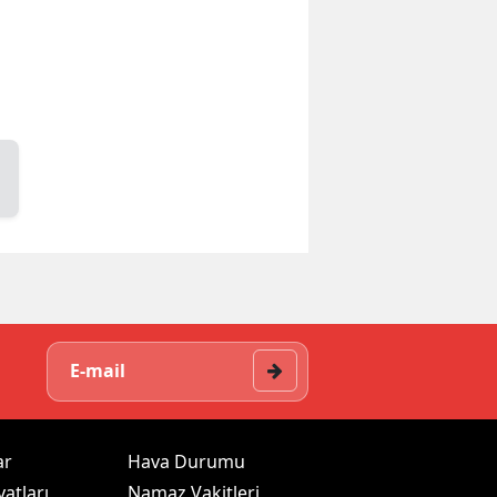
ar
Hava Durumu
yatları
Namaz Vakitleri