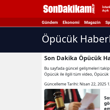
İstan
Açık
A
Gündem
Ekonomi
Magazin
Sp
A
Öpücük Haberl
A
A
A
Son Dakika Öpücük Ha
A
Bu sayfada güncel gelişmeleri takip
Öpücük ile ilgili tüm video, Öpücük
A
Güncelleme Tarihi:
Nisan 22, 2025 1
A
A
So
gö
B
em