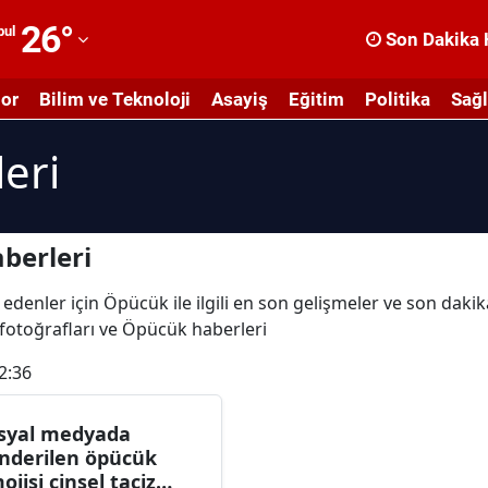
26
°
bul
Son Dakika 
dana
or
Bilim ve Teknoloji
Asayiş
Eğitim
Politika
Sağl
dıyaman
eri
fyonkarahisar
ğrı
masya
berleri
nkara
 edenler için Öpücük ile ilgili en son gelişmeler ve son dak
 fotoğrafları ve Öpücük haberleri
ntalya
2:36
rtvin
ydın
syal medyada
nderilen öpücük
alıkesir
ojisi cinsel taciz