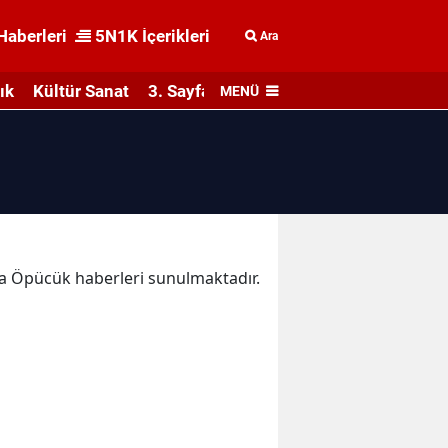
Haberleri
5N1K İçerikleri
Ara
ık
Kültür Sanat
3. Sayfa
MENÜ
ika Öpücük haberleri sunulmaktadır.