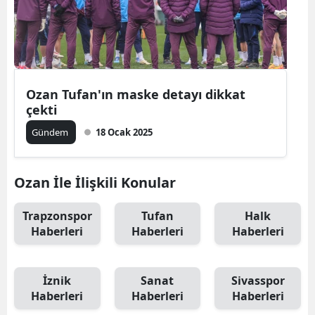
Ozan Tufan'ın maske detayı dikkat
çekti
Gündem
18 Ocak 2025
Ozan İle İlişkili Konular
Trapzonspor
Tufan
Halk
Haberleri
Haberleri
Haberleri
İznik
Sanat
Sivasspor
Haberleri
Haberleri
Haberleri