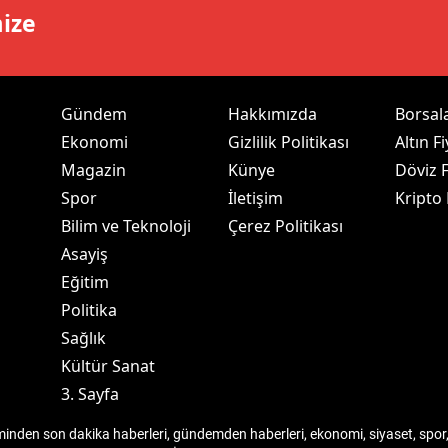
mize
ersin
stanbul
zmir
Gündem
Hakkımızda
Borsal
Ekonomi
Gizlilik Politikası
Altın Fi
ars
Magazin
Künye
Döviz F
astamonu
Spor
İletişim
Kripto
Bilim ve Teknoloji
Çerez Politikası
ayseri
Asayiş
rklareli
Eğitim
Politika
ırşehir
Sağlık
ocaeli
Kültür Sanat
3. Sayfa
onya
den son dakika haberleri, gündemden haberleri, ekonomi, siyaset, spor, 
ütahya