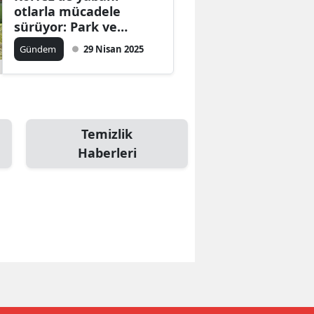
otlarla mücadele
sürüyor: Park ve
bahçelerdeki
Gündem
29 Nisan 2025
çalışmalar devam
ediyor
Temizlik
Haberleri