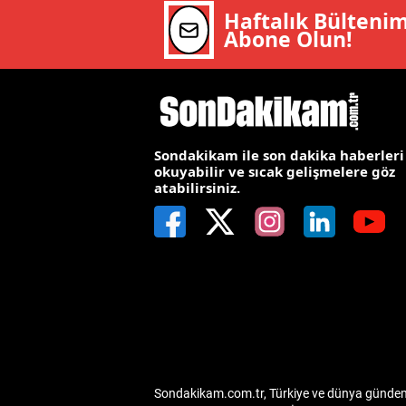
Haftalık Bülteni
M
Abone Olun!
İ
İ
K
Sondakikam ile son dakika haberleri
okuyabilir ve sıcak gelişmelere göz
K
atabilirsiniz.
K
Kı
K
K
K
Sondakikam.com.tr, Türkiye ve dünya gündemin
K