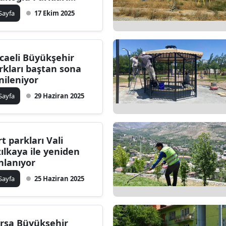
nileniyor
ilecik
 Sayfa
17 Ekim 2025
ingöl
tlis
caeli Büyükşehir
rkları baştan sona
olu
nileniyor
urdur
 Sayfa
29 Haziran 2025
ursa
anakkale
rt parkları Vali
zılkaya ile yeniden
ankırı
nlanıyor
orum
 Sayfa
25 Haziran 2025
enizli
iyarbakır
rsa Büyükşehir