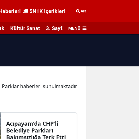
Haberleri
5N1K İçerikleri
Ara
ık
Kültür Sanat
3. Sayfa
MENÜ
ka Parklar haberleri sunulmaktadır.
Acıpayam’da CHP’li
Belediye Parkları
Bakımsızlığa Terk Etti