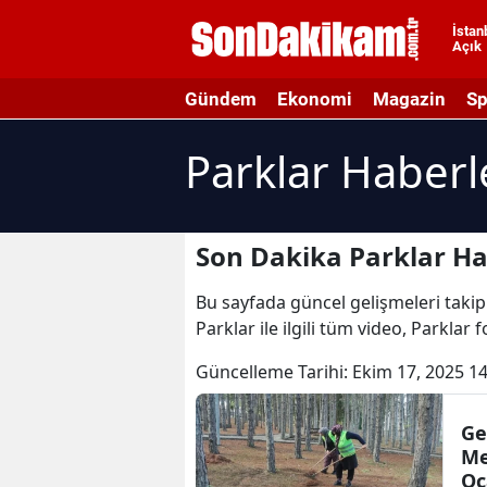
İstan
Açık
A
Gündem
Ekonomi
Magazin
Sp
A
Parklar Haberl
A
A
A
Son Dakika Parklar Ha
A
Bu sayfada güncel gelişmeleri takip 
Parklar ile ilgili tüm video, Parklar 
A
Güncelleme Tarihi:
Ekim 17, 2025 14
A
A
Ge
Me
B
Oc