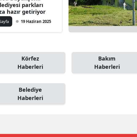
lediyesi parkları
dirne
za hazır getiriyor
lazığ
 Sayfa
19 Haziran 2025
rzincan
rzurum
skişehir
Körfez
Bakım
Haberleri
Haberleri
aziantep
iresun
Belediye
ümüşhane
Haberleri
akkari
atay
sparta