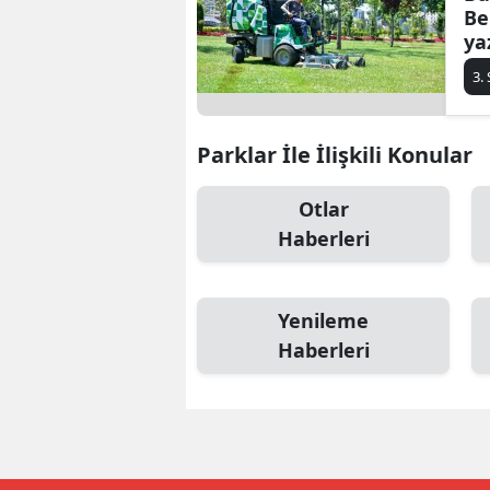
Be
E
ya
E
3.
E
Parklar İle İlişkili Konular
E
Otlar
E
Haberleri
G
G
Yenileme
G
Haberleri
H
H
I