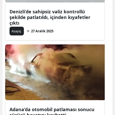
Denizli’de sahipsiz valiz kontrollü
şekilde patlatıldı, içinden kıyafetler
çıktı
Asayiş
27 Aralık 2025
Adana’da otomobil patlaması sonucu