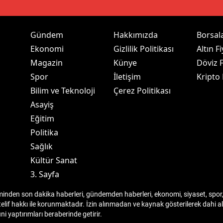
dirne
lazığ
Gündem
Hakkımızda
Borsal
Ekonomi
Gizlilik Politikası
Altın Fi
rzincan
Magazin
Künye
Döviz F
rzurum
Spor
İletişim
Kripto
Bilim ve Teknoloji
Çerez Politikası
skişehir
Asayiş
aziantep
Eğitim
Politika
iresun
Sağlık
ümüşhane
Kültür Sanat
3. Sayfa
akkari
den son dakika haberleri, gündemden haberleri, ekonomi, siyaset, spor, 
atay
telif hakkı ile korunmaktadır. İzin alınmadan ve kaynak gösterilerek dahi
 yaptırımları beraberinde getirir.
sparta