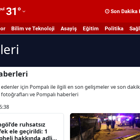
31
°
bul
Son Dakika 
dana
or
Bilim ve Teknoloji
Asayiş
Eğitim
Politika
Sağl
dıyaman
leri
fyonkarahisar
ğrı
masya
berleri
nkara
edenler için Pompalı ile ilgili en son gelişmeler ve son dak
ı fotoğrafları ve Pompalı haberleri
ntalya
5:38
rtvin
ydın
ngöl’de ruhsatsız
fek ele geçirildi: 1
alıkesir
pheli hakkında adli