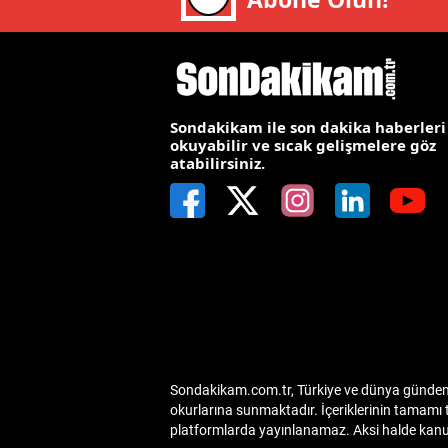
E
E
E
Sondakikam ile son dakika haberleri
okuyabilir ve sıcak gelişmelere göz
E
atabilirsiniz.
E
G
G
G
H
Sondakikam.com.tr, Türkiye ve dünya gündemin
H
okurlarına sunmaktadır. İçeriklerinin tamamı 
platformlarda yayınlanamaz. Aksi halde kanuni
I