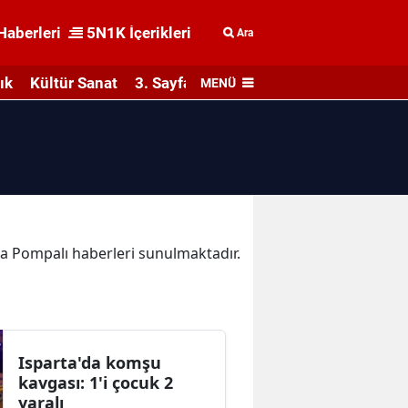
Haberleri
5N1K İçerikleri
Ara
ık
Kültür Sanat
3. Sayfa
MENÜ
ika Pompalı haberleri sunulmaktadır.
Isparta'da komşu
kavgası: 1'i çocuk 2
yaralı