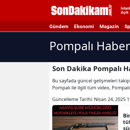
İstan
Açık
A
Gündem
Ekonomi
Magazin
Sp
A
Pompalı Haber
A
A
A
Son Dakika Pompalı Ha
A
Bu sayfada güncel gelişmeleri takip 
Pompalı ile ilgili tüm video, Pompal
A
Güncelleme Tarihi:
Nisan 24, 2025 1
A
A
Bi
tü
B
şü