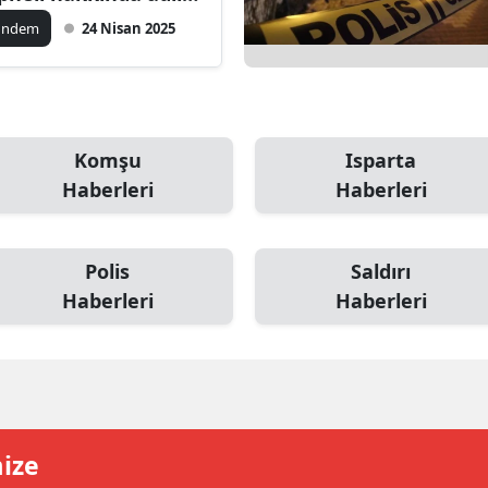
lem başlatıldı
ilecik
ündem
24 Nisan 2025
ingöl
tlis
olu
Komşu
Isparta
Haberleri
Haberleri
urdur
ursa
Polis
Saldırı
anakkale
Haberleri
Haberleri
ankırı
orum
enizli
mize
iyarbakır