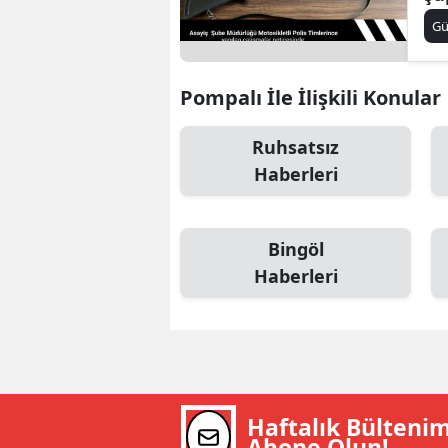
iş
B
G
B
Pompalı İle İlişkili Konular
Bi
Ruhsatsız
B
Haberleri
B
B
Bingöl
Ç
Haberleri
Ç
Ç
D
Haftalık Bülteni
D
Abone Olun!