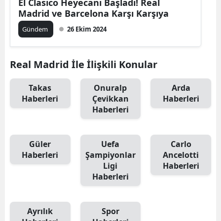
El Clasico Heyecanı Başladı! Real
Madrid ve Barcelona Karşı Karşıya
Gündem
26 Ekim 2024
Real Madrid İle İlişkili Konular
Takas
Onuralp
Arda
Haberleri
Çevikkan
Haberleri
Haberleri
Güler
Uefa
Carlo
Haberleri
Şampiyonlar
Ancelotti
Ligi
Haberleri
Haberleri
Ayrılık
Spor