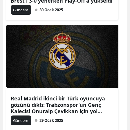
Brest'i 3-0 yenerken Play-Off’a yükseldi
Gündem
30 Ocak 2025
Real Madrid ikinci bir Türk oyuncuya
gözünü dikti: Trabzonspor'un Genç
Kalecisi Onuralp Çevikkan için yol
gözüktü
Gündem
29 Ocak 2025