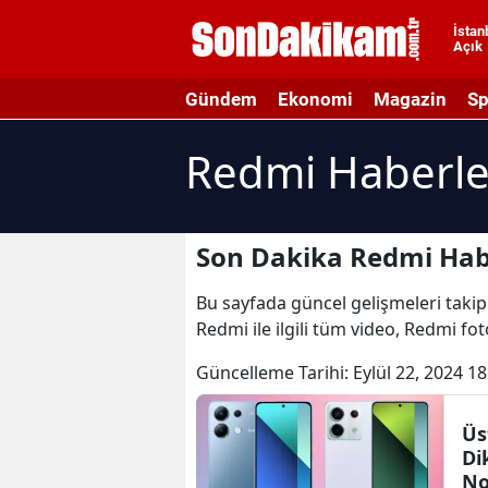
İstan
Açık
A
Gündem
Ekonomi
Magazin
Sp
A
Redmi Haberle
A
A
A
Son Dakika Redmi Hab
A
Bu sayfada güncel gelişmeleri takip 
Redmi ile ilgili tüm video, Redmi fo
A
Güncelleme Tarihi:
Eylül 22, 2024 18
A
A
Üs
Di
B
No