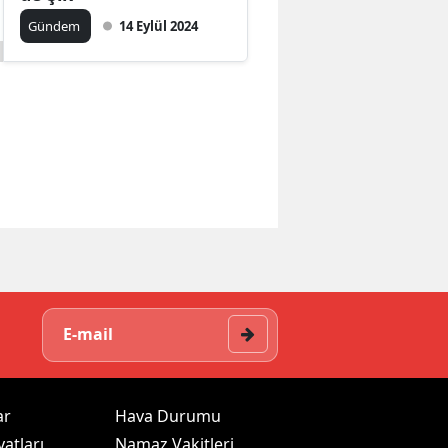
Gündem
14 Eylül 2024
ar
Hava Durumu
yatları
Namaz Vakitleri