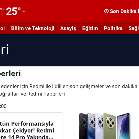
25
°
bul
Son Dakika 
dana
or
Bilim ve Teknoloji
Asayiş
Eğitim
Politika
Sağl
dıyaman
ri
fyonkarahisar
ğrı
masya
erleri
nkara
edenler için Redmi ile ilgili en son gelişmeler ve son dakik
toğrafları ve Redmi haberleri
ntalya
:00
rtvin
ydın
tün Performansıyla
kkat Çekiyor! Redmi
alıkesir
te 14 Pro Yakında