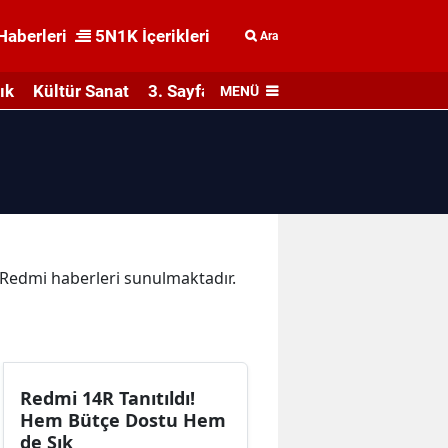
Haberleri
5N1K İçerikleri
Ara
ık
Kültür Sanat
3. Sayfa
MENÜ
a Redmi haberleri sunulmaktadır.
Redmi 14R Tanıtıldı!
Hem Bütçe Dostu Hem
de Şık