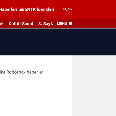
Haberleri
5N1K İçerikleri
Ara
ık
Kültür Sanat
3. Sayfa
MENÜ
akika Roborock haberleri