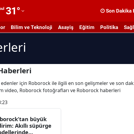
31
°
bul
Son Dakika 
dana
or
Bilim ve Teknoloji
Asayiş
Eğitim
Politika
Sağl
dıyaman
rleri
fyonkarahisar
ğrı
masya
Haberleri
nkara
 edenler için Roborock ile ilgili en son gelişmeler ve son d
tüm video, Roborock fotoğrafları ve Roborock haberleri
ntalya
3:23
rtvin
ydın
borock’tan büyük
dirim: Akıllı süpürge
alıkesir
dellerinde