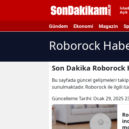
İstan
Açık
A
Gündem
Ekonomi
Magazin
Sp
A
Roborock Habe
A
A
A
Son Dakika Roborock 
A
Bu sayfada güncel gelişmeleri takip
sunulmaktadır. Roborock ile ilgili 
A
Güncelleme Tarihi:
Ocak 29, 2025 2
A
A
Ro
in
B
mo