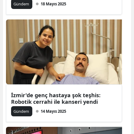
Gündem
18 Mayıs 2025
İzmir'de genç hastaya şok teşhis:
Robotik cerrahi ile kanseri yendi
Gündem
14 Mayıs 2025