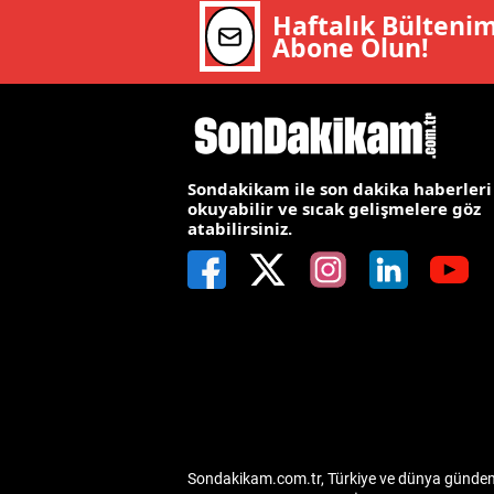
Haftalık Bülteni
M
Abone Olun!
İ
İ
K
Sondakikam ile son dakika haberleri
okuyabilir ve sıcak gelişmelere göz
K
atabilirsiniz.
K
Kı
K
K
K
Sondakikam.com.tr, Türkiye ve dünya gündemin
K