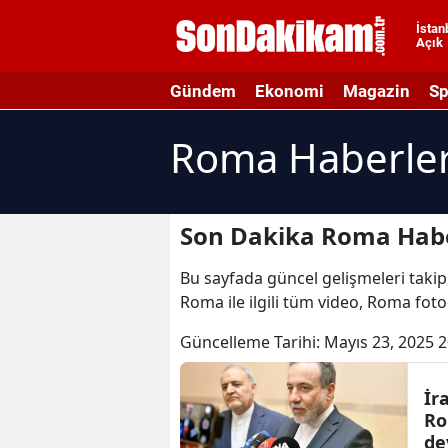
İstan
Açık
A
Gündem
Ekonomi
Magazin
Sp
A
Roma Haberler
A
A
A
Son Dakika Roma Habe
A
Bu sayfada güncel gelişmeleri takip
Roma ile ilgili tüm video, Roma fot
A
Güncelleme Tarihi:
Mayıs 23, 2025 2
A
A
İr
Ro
B
de