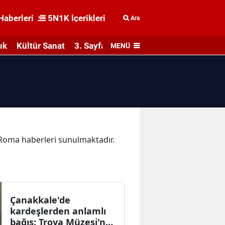
Haberleri
5N1K İçerikleri
Ara
ık
Kültür Sanat
3. Sayfa
MENÜ
a Roma haberleri sunulmaktadır.
Çanakkale'de
kardeşlerden anlamlı
bağış: Troya Müzesi'ne