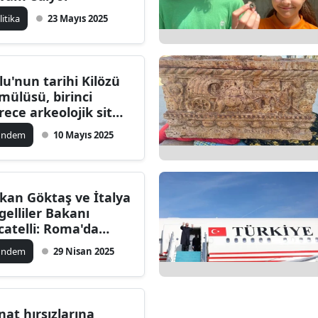
ilecik
litika
23 Mayıs 2025
ingöl
tlis
lu'nun tarihi Kilözü
mülüsü, birinci
olu
rece arkeolojik sit
anı olarak tescillendi
urdur
ündem
10 Mayıs 2025
ursa
anakkale
kan Göktaş ve İtalya
gelliler Bakanı
ankırı
catelli: Roma'da
syal hizmetlerde
orum
ündem
29 Nisan 2025
irliği için buluştu
enizli
iyarbakır
nat hırsızlarına