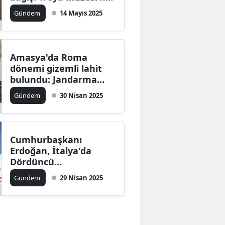
değerli yüzük mühür
Gündem
14 Mayıs 2025
emaneti
Amasya'da Roma
dönemi gizemli lahit
bulundu: Jandarma
operasyonuyla ele
Gündem
30 Nisan 2025
geçirildi
Cumhurbaşkanı
Erdoğan, İtalya'da
Dördüncü
Hükümetlerarası
Gündem
29 Nisan 2025
Zirve'ye katılmak
üzere Roma'ya gitti:
Ziyaretin detayları