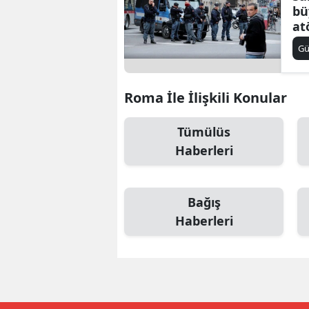
bü
E
at
çö
E
G
E
Roma İle İlişkili Konular
E
Tümülüs
E
Haberleri
G
G
Bağış
G
Haberleri
H
H
I