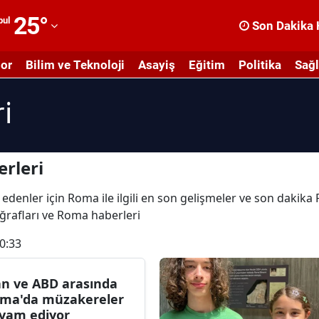
25
°
bul
Son Dakika 
dana
or
Bilim ve Teknoloji
Asayiş
Eğitim
Politika
Sağl
dıyaman
i
fyonkarahisar
ğrı
masya
rleri
nkara
 edenler için Roma ile ilgili en son gelişmeler ve son dakik
oğrafları ve Roma haberleri
ntalya
0:33
rtvin
ydın
an ve ABD arasında
ma'da müzakereler
alıkesir
vam ediyor