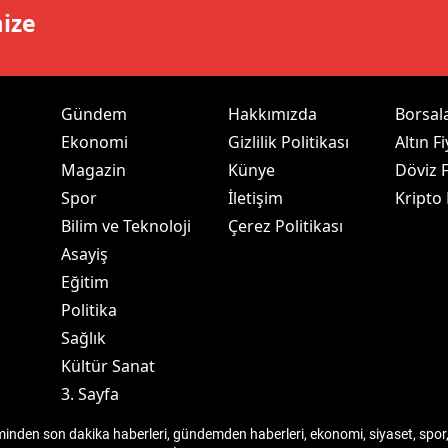
mize
ersin
stanbul
zmir
Gündem
Hakkımızda
Borsal
Ekonomi
Gizlilik Politikası
Altın Fi
ars
Magazin
Künye
Döviz F
astamonu
Spor
İletişim
Kripto
Bilim ve Teknoloji
Çerez Politikası
ayseri
Asayiş
rklareli
Eğitim
Politika
ırşehir
Sağlık
ocaeli
Kültür Sanat
3. Sayfa
onya
den son dakika haberleri, gündemden haberleri, ekonomi, siyaset, spor, 
ütahya