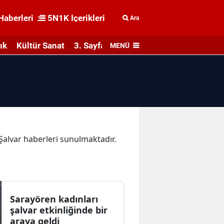
Haberleri
5N1K İçerikleri
Ara
ık
Kültür Sanat
3. Sayfa
MENÜ
 Şalvar haberleri sunulmaktadır.
Sarayören kadınları
şalvar etkinliğinde bir
araya geldi