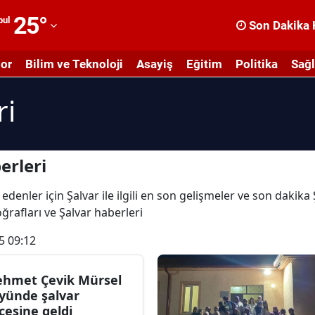
25
°
bul
Son Dakika 
dana
or
Bilim ve Teknoloji
Asayiş
Eğitim
Politika
Sağl
dıyaman
ri
fyonkarahisar
ğrı
masya
erleri
nkara
edenler için Şalvar ile ilgili en son gelişmeler ve son dakika
toğrafları ve Şalvar haberleri
ntalya
5 09:12
rtvin
ydın
hmet Çevik Mürsel
yünde şalvar
alıkesir
cesine geldi