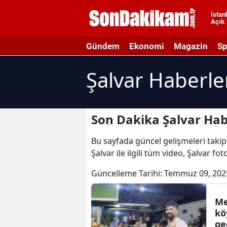
İstan
Açık
A
Gündem
Ekonomi
Magazin
Sp
A
Şalvar Haberle
A
A
A
Son Dakika Şalvar Hab
A
Bu sayfada güncel gelişmeleri takip 
Şalvar ile ilgili tüm video, Şalvar fo
A
Güncelleme Tarihi:
Temmuz 09, 202
A
A
Me
kö
B
ge