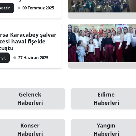
ilecik
gazin
09 Temmuz 2025
ingöl
tlis
rsa Karacabey şalvar
cesi havai fişekle
olu
tuştu
urdur
ayiş
27 Haziran 2025
ursa
anakkale
ankırı
Gelenek
Edirne
Haberleri
Haberleri
orum
enizli
Konser
Yangın
iyarbakır
Haberleri
Haberleri