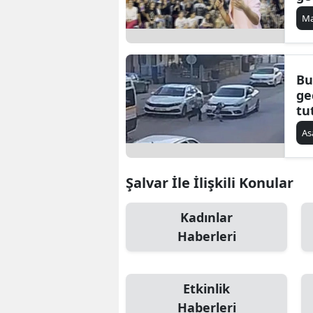
B
Ma
B
Bi
Bu
ge
B
tu
B
As
B
Şalvar İle İlişkili Konular
Ç
Kadınlar
Ç
Haberleri
Ç
D
Etkinlik
D
Haberleri