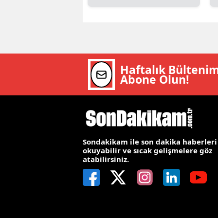
E
E
E
Haftalık Bülteni
E
Abone Olun!
E
G
G
Sondakikam ile son dakika haberleri
okuyabilir ve sıcak gelişmelere göz
G
atabilirsiniz.
H
H
I