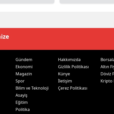
dirne
lazığ
rzincan
mize
rzurum
skişehir
aziantep
Gündem
Hakkımızda
Borsal
Ekonomi
Gizlilik Politikası
Altın Fi
iresun
Magazin
Künye
Döviz F
ümüşhane
Spor
İletişim
Kripto
Bilim ve Teknoloji
Çerez Politikası
akkari
Asayiş
atay
Eğitim
Politika
sparta