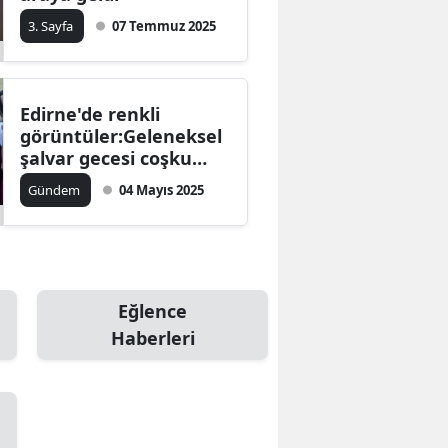
3. Sayfa
07 Temmuz 2025
Edirne'de renkli
görüntüler:Geleneksel
şalvar gecesi coşku
dolu anlarla kutlandı
Gündem
04 Mayıs 2025
Eğlence
Haberleri