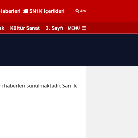
Haberleri
5N1K İçerikleri
Ara
ık
Kültür Sanat
3. Sayfa
MENÜ
rı haberleri sunulmaktadır. Sarı ile