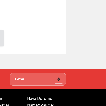
ar
Hava Durumu
yatları
Namaz Vakitleri