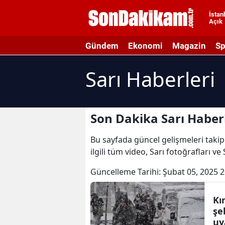
İstan
Açık
A
Gündem
Ekonomi
Magazin
Sp
A
Sarı Haberleri
A
A
A
Son Dakika Sarı Haber
A
Bu sayfada güncel gelişmeleri takip e
ilgili tüm video, Sarı fotoğrafları ve
A
Güncelleme Tarihi:
Şubat 05, 2025 2
A
A
Kı
şe
B
uy