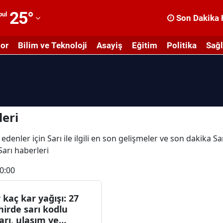
25
°
bul
Son Dakika 
dana
or
Bilim ve Teknoloji
Asayiş
Eğitim
Politika
Sağl
dıyaman
fyonkarahisar
ğrı
masya
leri
nkara
denler için Sarı ile ilgili en son gelişmeler ve son dakika Sa
 Sarı haberleri
ntalya
0:00
rtvin
ydın
r kaç kar yağışı: 27
hirde sarı kodlu
alıkesir
arı, ulaşım ve