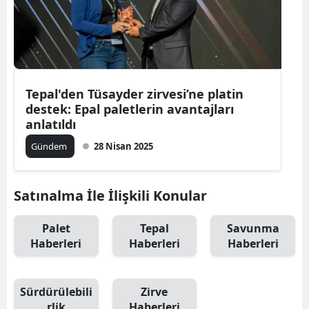
Tepal'den Tüsayder zirvesi’ne platin
destek: Epal paletlerin avantajları
anlatıldı
Gündem
28 Nisan 2025
Satınalma İle İlişkili Konular
Palet
Tepal
Savunma
Haberleri
Haberleri
Haberleri
Sürdürülebili
Zirve
rlik
Haberleri