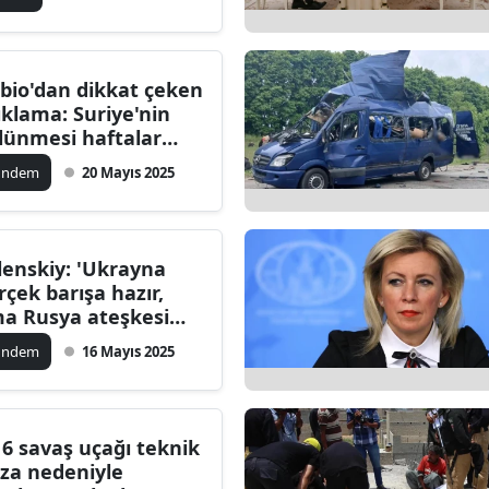
alatya
anisa
bio'dan dikkat çeken
ıklama: Suriye'nin
ahramanmaraş
lünmesi haftalar
inde gerçekleşebilir
ardin
ündem
20 Mayıs 2025
uğla
uş
lenskiy: 'Ukrayna
rçek barışa hazır,
evşehir
a Rusya ateşkesi
ddederse
iğde
ündem
16 Mayıs 2025
nuçlarına katlanır!'
rdu
ize
16 savaş uçağı teknik
ıza nedeniyle
akarya