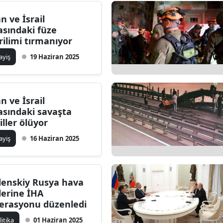
ersin
an ve İsrail
asındaki füze
stanbul
rilimi tırmanıyor
zmir
ayiş
19 Haziran 2025
ars
astamonu
an ve İsrail
asındaki savaşta
ayseri
viller ölüyor
rklareli
ayiş
16 Haziran 2025
ırşehir
ocaeli
lenskiy Rusya hava
lerine İHA
onya
erasyonu düzenledi
ütahya
litika
01 Haziran 2025