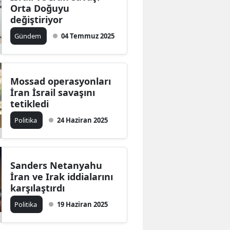
Orta Doğuyu
değiştiriyor
Gündem
04 Temmuz 2025
Mossad operasyonları
İran İsrail savaşını
tetikledi
Politika
24 Haziran 2025
Sanders Netanyahu
İran ve Irak iddialarını
karşılaştırdı
Politika
19 Haziran 2025