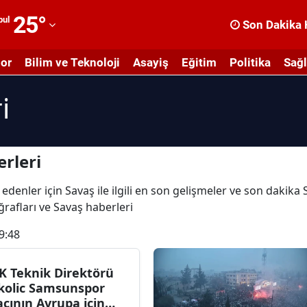
25
°
bul
Son Dakika 
dana
or
Bilim ve Teknoloji
Asayiş
Eğitim
Politika
Sağl
dıyaman
i
fyonkarahisar
ğrı
masya
rleri
nkara
edenler için Savaş ile ilgili en son gelişmeler ve son dakika
oğrafları ve Savaş haberleri
ntalya
9:48
rtvin
ydın
K Teknik Direktörü
kolic Samsunspor
alıkesir
çının Avrupa için