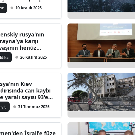
emli olduğunu
ilecik
or
10 Aralık 2025
yledi
ingöl
tlis
lenskiy rusya'nın
rayna'ya karşı
olu
vaşının henüz
tmediğini açıkladı
urdur
litika
26 Kasım 2025
ursa
anakkale
sya'nın Kiev
ldırısında can kaybı
ankırı
'e yaralı sayısı 93'e
aştı
orum
ayiş
31 Temmuz 2025
enizli
iyarbakır
men'den İsrail'e füze