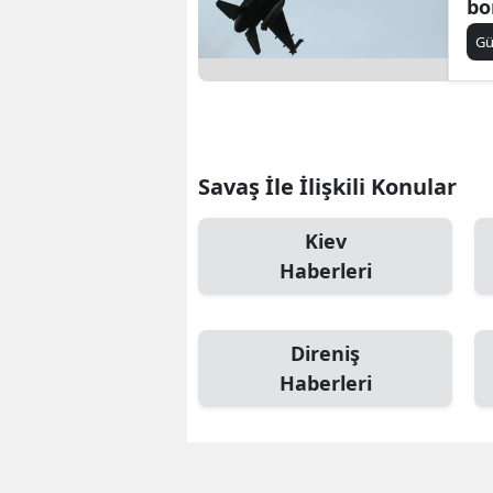
bo
dü
S
G
ba
Si
S
S
Savaş İle İlişkili Konular
T
Kiev
T
Haberleri
T
Direniş
T
Haberleri
Ş
U
V