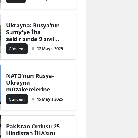
Ukrayna: Rusya'nın
Sumy'ye İha
saldırısında 9 sivil
hayatını kaybetti
Gündem
17 Mayıs 2025
NATO'nun Rusya-
Ukrayna
müzakerelerine
yönelik açıklamalarına
Gündem
15 Mayıs 2025
Zaharova'dan sert
yanıt
Pakistan Ordusu 25
Hindistan İHA’sını