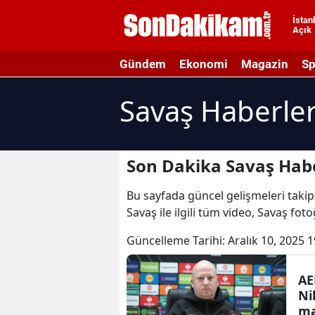
İstan
Açık
A
Gündem
Ekonomi
Magazin
Sp
A
Savaş Haberler
A
A
A
Son Dakika Savaş Habe
A
Bu sayfada güncel gelişmeleri takip 
Savaş ile ilgili tüm video, Savaş fot
A
Güncelleme Tarihi:
Aralık 10, 2025 1
A
A
AE
Ni
B
ma