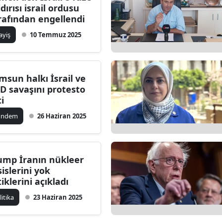
ldırısı israil ordusu
dirne
rafından engellendi
lazığ
ayiş
10 Temmuz 2025
rzincan
rzurum
msun halkı İsrail ve
D savaşını protesto
skişehir
ti
aziantep
ündem
26 Haziran 2025
iresun
ümüşhane
ump İranın nükleer
sislerini yok
akkari
tiklerini açıkladı
atay
litika
23 Haziran 2025
sparta