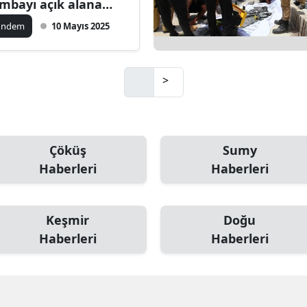
mbayı açık alana
şürdü, soruşturma
amsun
ündem
10 Mayıs 2025
şlatıldı
irt
inop
>
ivas
ekirdağ
Çöküş
Sumy
okat
Haberleri
Haberleri
rabzon
Keşmir
Doğu
unceli
Haberleri
Haberleri
anlıurfa
şak
an