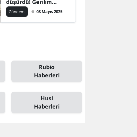
düşürdü! Gerilim
Keşmir'de tırmanıyor
Gündem
08 Mayıs 2025
Rubio
Haberleri
Husi
Haberleri