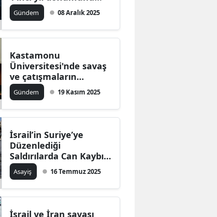
Emevi Meydanı’nda
Gündem
08 Aralık 2025
kutladı
Kastamonu
Üniversitesi'nde savaş
ve çatışmaların
kurallara
Gündem
19 Kasım 2025
bağlanmasının önemi
konuşuldu
İsrail’in Suriye’ye
Düzenlediği
Saldırılarda Can Kaybı
Altıya Yükseldi
Asayiş
16 Temmuz 2025
İsrail ve İran savaşı