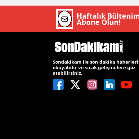
Y
Haftalık Bülteni
Abone Olun!
Z
A
B
Sondakikam ile son dakika haberleri
K
okuyabilir ve sıcak gelişmelere göz
atabilirsiniz.
K
B
Ş
B
A
I