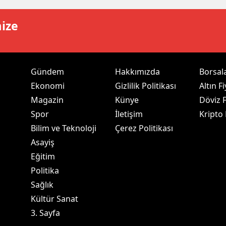
ozgat
mize
onguldak
ksaray
Gündem
Hakkımızda
Borsal
ayburt
Ekonomi
Gizlilik Politikası
Altın Fi
Magazin
Künye
Döviz F
araman
Spor
İletişim
Kripto
ırıkkale
Bilim ve Teknoloji
Çerez Politikası
Asayiş
atman
Eğitim
ırnak
Politika
artın
Sağlık
Kültür Sanat
rdahan
3. Sayfa
ğdır