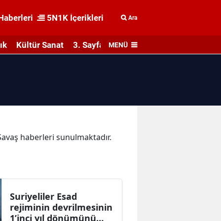
Haberleri
5N1K İçerikleri
Ara
ık
Kültür Sanat
3. Sayfa
MENÜ
 Savaş haberleri sunulmaktadır.
Suriyeliler Esad
rejiminin devrilmesinin
1’inci yıl dönümünü