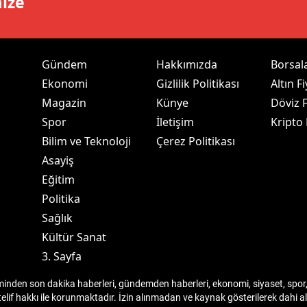
mize
dirne
lazığ
Gündem
Hakkımızda
Borsal
rzincan
Ekonomi
Gizlilik Politikası
Altın Fi
rzurum
Magazin
Künye
Döviz F
Spor
İletişim
Kripto
skişehir
Bilim ve Teknoloji
Çerez Politikası
aziantep
Asayiş
Eğitim
iresun
Politika
ümüşhane
Sağlık
Kültür Sanat
akkari
3. Sayfa
atay
den son dakika haberleri, gündemden haberleri, ekonomi, siyaset, spor, 
sparta
telif hakkı ile korunmaktadır. İzin alınmadan ve kaynak gösterilerek dahi