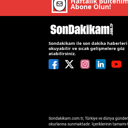
Haftalık Bülteni
Abone Olun!
E
E
E
E
Sondakikam ile son dakika haberleri
okuyabilir ve sıcak gelişmelere göz
atabilirsiniz.
E
G
G
G
H
H
Sondakikam.com.tr, Türkiye ve dünya gündemin
I
okurlarına sunmaktadır. İçeriklerinin tamamı 