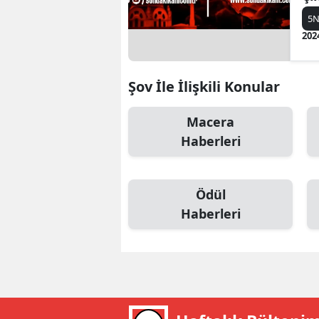
B
5N
202
B
Bi
Şov İle İlişkili Konular
B
Macera
B
Haberleri
B
Ç
Ödül
Haberleri
Ç
Ç
D
D