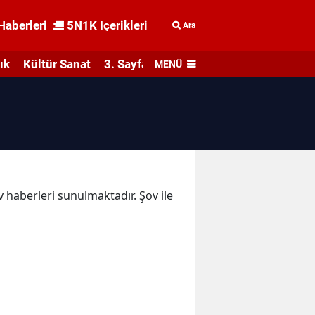
Haberleri
5N1K İçerikleri
Ara
ık
Kültür Sanat
3. Sayfa
MENÜ
v haberleri sunulmaktadır. Şov ile