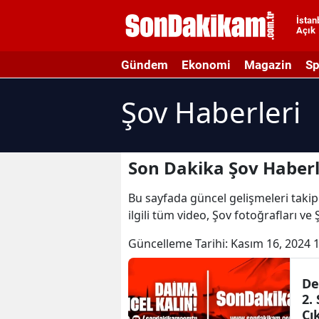
İstan
Açık
A
Gündem
Ekonomi
Magazin
Sp
A
Şov Haberleri
A
A
A
Son Dakika Şov Haberl
A
Bu sayfada güncel gelişmeleri takip 
ilgili tüm video, Şov fotoğrafları ve
A
Güncelleme Tarihi:
Kasım 16, 2024 
A
A
De
2.
B
Çı