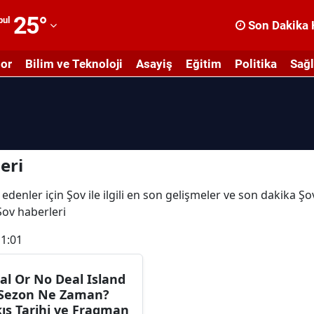
25
°
bul
Son Dakika 
dana
or
Bilim ve Teknoloji
Asayiş
Eğitim
Politika
Sağl
dıyaman
fyonkarahisar
ğrı
masya
eri
nkara
edenler için Şov ile ilgili en son gelişmeler ve son dakika Şo
 Şov haberleri
ntalya
11:01
rtvin
ydın
al Or No Deal Island
 Sezon Ne Zaman?
alıkesir
kış Tarihi ve Fragman