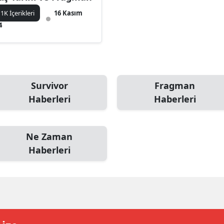
ilecik
1K İçerikleri
16 Kasım
4
ingöl
tlis
olu
Survivor
Fragman
urdur
Haberleri
Haberleri
ursa
anakkale
Ne Zaman
Haberleri
ankırı
orum
enizli
iyarbakır