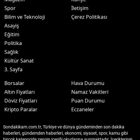
Spor
İletişim
Bilim ve Teknoloji
Çerez Politikası
Asayiş
Eğitim
Politika
Sağlık
Kültür Sanat
3. Sayfa
Borsalar
Hava Durumu
Altın Fiyatları
Namaz Vakitleri
Döviz Fiyatları
Puan Durumu
Kripto Paralar
Eczaneler
Sondakikam.com.tr, Türkiye ve dünya gündeminden son dakika
haberleri, gündemden haberleri, ekonomi, siyaset, spor, kamu gibi
birçok kategoride zengin içeriği okurlarına sunmaktadır. İçeriklerinin