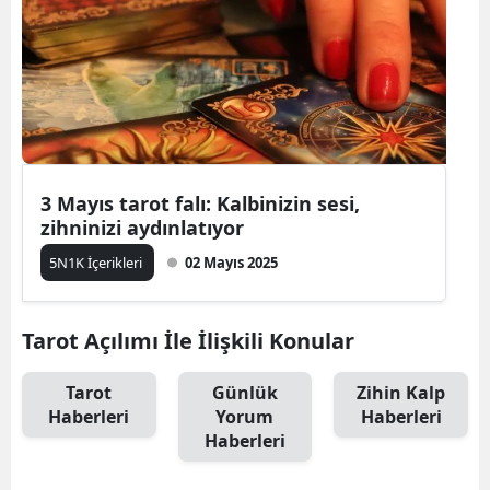
3 Mayıs tarot falı: Kalbinizin sesi,
zihninizi aydınlatıyor
5N1K İçerikleri
02 Mayıs 2025
Tarot Açılımı İle İlişkili Konular
Tarot
Günlük
Zihin Kalp
Haberleri
Yorum
Haberleri
Haberleri