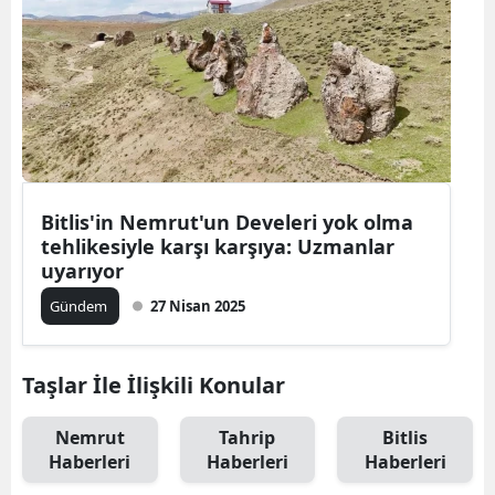
Bitlis'in Nemrut'un Develeri yok olma
tehlikesiyle karşı karşıya: Uzmanlar
uyarıyor
Gündem
27 Nisan 2025
Taşlar İle İlişkili Konular
Nemrut
Tahrip
Bitlis
Haberleri
Haberleri
Haberleri