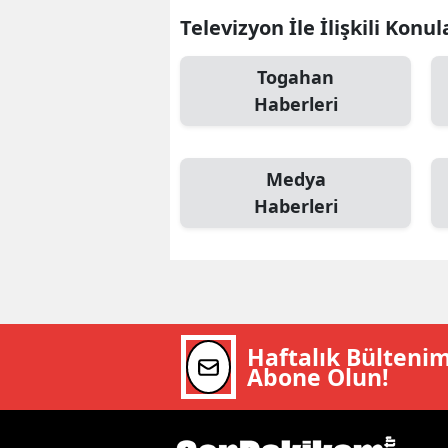
Televizyon İle İlişkili Konul
E
E
Togahan
Haberleri
E
E
Medya
E
Haberleri
G
G
G
Haftalık Bülteni
H
Abone Olun!
H
I