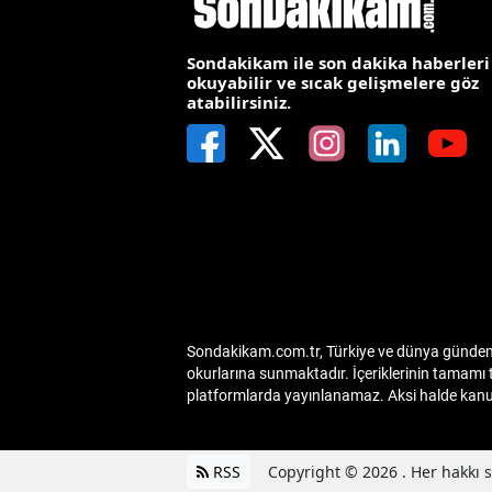
M
Sondakikam ile son dakika haberleri
İ
okuyabilir ve sıcak gelişmelere göz
atabilirsiniz.
İ
K
K
K
Kı
K
Sondakikam.com.tr, Türkiye ve dünya gündemin
okurlarına sunmaktadır. İçeriklerinin tamamı 
K
platformlarda yayınlanamaz. Aksi halde kanuni
K
RSS
Copyright © 2026 . Her hakkı sa
K