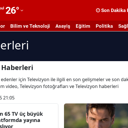
26
°
bul
Son Dakika 
dana
or
Bilim ve Teknoloji
Asayiş
Eğitim
Politika
Sağl
dıyaman
erleri
fyonkarahisar
ğrı
masya
 Haberleri
nkara
edenler için Televizyon ile ilgili en son gelişmeler ve son da
tüm video, Televizyon fotoğrafları ve Televizyon haberleri
ntalya
5 21:05
rtvin
ydın
n 65 TV üç büyük
atformda yayına
alıkesir
şlıyor