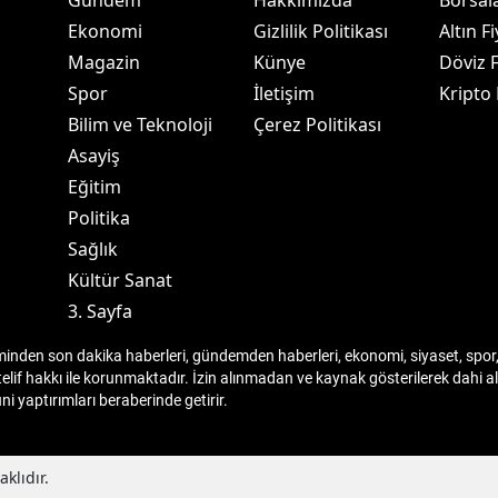
Gündem
Hakkımızda
Borsal
Ekonomi
Gizlilik Politikası
Altın Fi
ersin
Magazin
Künye
Döviz F
stanbul
Spor
İletişim
Kripto
zmir
Bilim ve Teknoloji
Çerez Politikası
Asayiş
ars
Eğitim
astamonu
Politika
Sağlık
ayseri
Kültür Sanat
rklareli
3. Sayfa
ırşehir
den son dakika haberleri, gündemden haberleri, ekonomi, siyaset, spor, 
telif hakkı ile korunmaktadır. İzin alınmadan ve kaynak gösterilerek dahi
ocaeli
 yaptırımları beraberinde getirir.
onya
klıdır.
ütahya