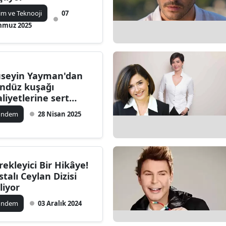
ilecik
lim ve Teknooji
07
muz 2025
ingöl
tlis
olu
seyin Yayman'dan
ndüz kuşağı
urdur
aliyetlerine sert
eştiri: Toplumsal
ündem
ursa
28 Nisan 2025
zeni bozuyor
anakkale
ankırı
rekleyici Bir Hikâye!
stalı Ceylan Dizisi
orum
liyor
enizli
ündem
03 Aralık 2024
iyarbakır