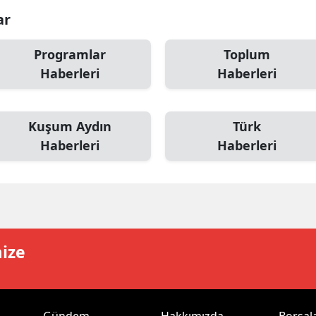
ar
dirne
lazığ
Programlar
Toplum
Haberleri
Haberleri
rzincan
rzurum
Kuşum Aydın
Türk
skişehir
Haberleri
Haberleri
aziantep
iresun
ümüşhane
mize
akkari
atay
sparta