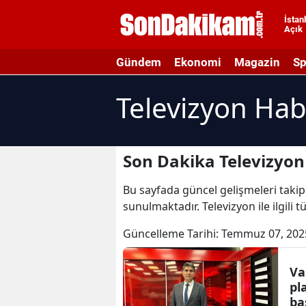
İstan
Açık
A
Gündem
Ekonomi
Magazin
Sp
A
Televizyon Hab
A
A
A
Son Dakika Televizyon
A
Bu sayfada güncel gelişmeleri takip 
sunulmaktadır. Televizyon ile ilgili 
A
Güncelleme Tarihi:
Temmuz 07, 202
A
A
Va
pl
B
ba