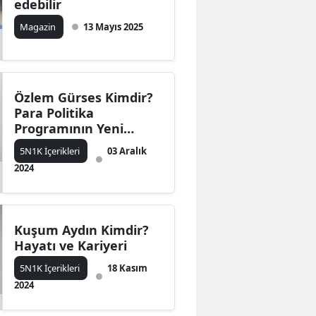
edebilir
Magazin
13 Mayıs 2025
Özlem Gürses Kimdir?
Para Politika
Programının Yeni
Sunucusu Oldu
5N1K İçerikleri
03 Aralık
2024
Kuşum Aydın Kimdir?
Hayatı ve Kariyeri
5N1K İçerikleri
18 Kasım
2024