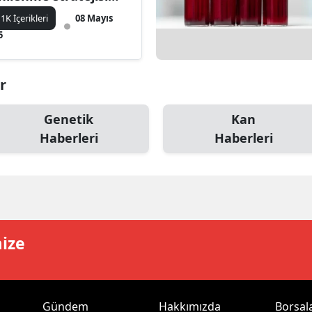
? Zihninizi
ilecik
1K İçerikleri
08 Mayıs
nlendirmenin yolları
5
ingöl
tlis
r
olu
Genetik
Kan
urdur
Haberleri
Haberleri
ursa
anakkale
ankırı
mize
orum
enizli
iyarbakır
Gündem
Hakkımızda
Borsal