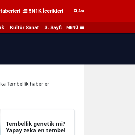
Haberleri
5N1K İçerikleri
Ara
ık
Kültür Sanat
3. Sayfa
MENÜ
ika Tembellik haberleri
Tembellik genetik mi?
Yapay zeka en tembel