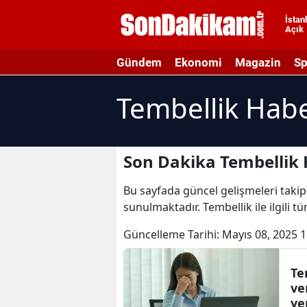
İstan
Açık
A
Gündem
Ekonomi
Magazin
Sp
A
Tembellik Habe
A
A
A
Son Dakika Tembellik 
A
Bu sayfada güncel gelişmeleri takip 
sunulmaktadır. Tembellik ile ilgili t
A
Güncelleme Tarihi:
Mayıs 08, 2025 1
A
A
Te
ve
B
ye