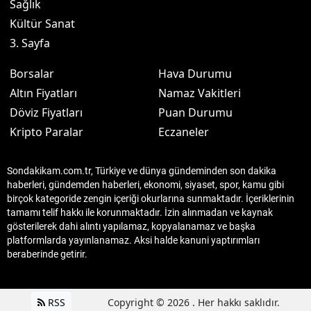
Sağlık
Kültür Sanat
3. Sayfa
Borsalar
Hava Durumu
Altın Fiyatları
Namaz Vakitleri
Döviz Fiyatları
Puan Durumu
Kripto Paralar
Eczaneler
Sondakikam.com.tr, Türkiye ve dünya gündeminden son dakika
haberleri, gündemden haberleri, ekonomi, siyaset, spor, kamu gibi
birçok kategoride zengin içeriği okurlarına sunmaktadır. İçeriklerinin
tamamı telif hakkı ile korunmaktadır. İzin alınmadan ve kaynak
gösterilerek dahi alıntı yapılamaz, kopyalanamaz ve başka
platformlarda yayınlanamaz. Aksi halde kanuni yaptırımları
beraberinde getirir.
RSS
Copyright © 2026 . Her hakkı saklıdır.