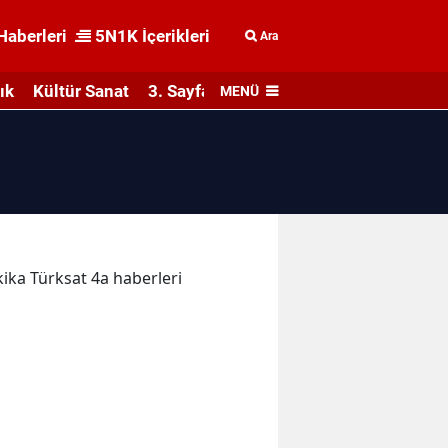
Haberleri
5N1K İçerikleri
Ara
ık
Kültür Sanat
3. Sayfa
MENÜ
kika Türksat 4a haberleri