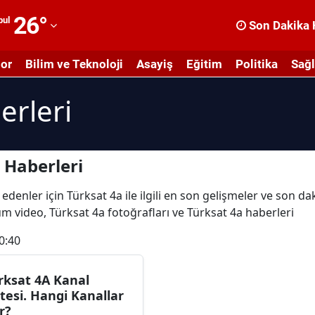
26
°
bul
Son Dakika 
dana
or
Bilim ve Teknoloji
Asayiş
Eğitim
Politika
Sağl
dıyaman
erleri
fyonkarahisar
ğrı
masya
 Haberleri
nkara
edenler için Türksat 4a ile ilgili en son gelişmeler ve son da
tüm video, Türksat 4a fotoğrafları ve Türksat 4a haberleri
ntalya
0:40
rtvin
ydın
rksat 4A Kanal
stesi. Hangi Kanallar
alıkesir
r?