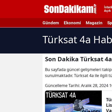
İstan
Açık
A
Gündem
Ekonomi
Magazin
Sp
A
Türksat 4a Hab
A
A
A
Son Dakika Türksat 4a
A
Bu sayfada güncel gelişmeleri takip 
sunulmaktadır. Türksat 4a ile ilgili 
A
Güncelleme Tarihi:
Aralık 28, 2024 1
A
A
Tü
Li
B
Va