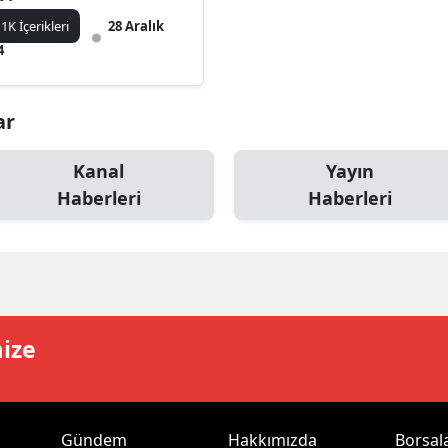
ilecik
1K İçerikleri
28 Aralık
4
ingöl
tlis
ar
olu
Kanal
Yayın
urdur
Haberleri
Haberleri
ursa
anakkale
ankırı
mize
orum
enizli
iyarbakır
Gündem
Hakkımızda
Borsal