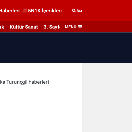
Haberleri
5N1K İçerikleri
Ara
ık
Kültür Sanat
3. Sayfa
MENÜ
ika Turunçgil haberleri