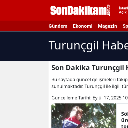
İstan
Açık
A
Gündem
Ekonomi
Magazin
Sp
A
Turunçgil Habe
A
A
A
Son Dakika Turunçgil 
A
Bu sayfada güncel gelişmeleri takip 
sunulmaktadır. Turunçgil ile ilgili t
A
Güncelleme Tarihi:
Eylül 17, 2025 10
A
A
Sö
üre
B
to