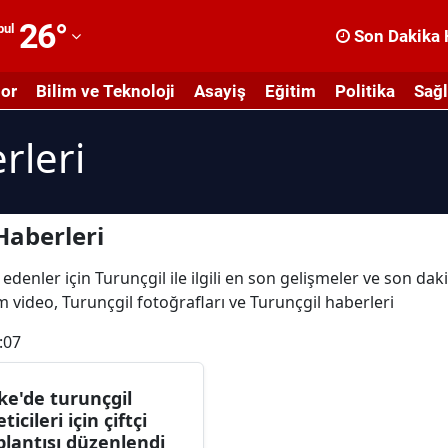
26
°
bul
Son Dakika 
dana
or
Bilim ve Teknoloji
Asayiş
Eğitim
Politika
Sağl
dıyaman
rleri
fyonkarahisar
ğrı
masya
Haberleri
nkara
edenler için Turunçgil ile ilgili en son gelişmeler ve son dak
üm video, Turunçgil fotoğrafları ve Turunçgil haberleri
ntalya
:07
rtvin
ydın
ke'de turunçgil
ticileri için çiftçi
alıkesir
plantısı düzenlendi