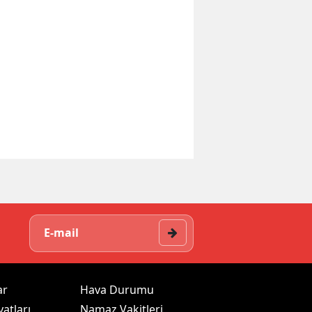
ar
Hava Durumu
yatları
Namaz Vakitleri