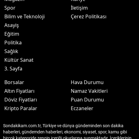
Spor
İletişim
Bilim ve Teknoloji
Çerez Politikası
Asayiş
Eğitim
Politika
Sağlık
Kültür Sanat
3. Sayfa
Borsalar
Hava Durumu
Altın Fiyatları
Namaz Vakitleri
Döviz Fiyatları
Puan Durumu
Kripto Paralar
Eczaneler
Sondakikam.com.tr, Türkiye ve dünya gündeminden son dakika
haberleri, gündemden haberleri, ekonomi, siyaset, spor, kamu gibi
birçok kategoride zengin içeriği okurlarına sunmaktadır. İçeriklerinin