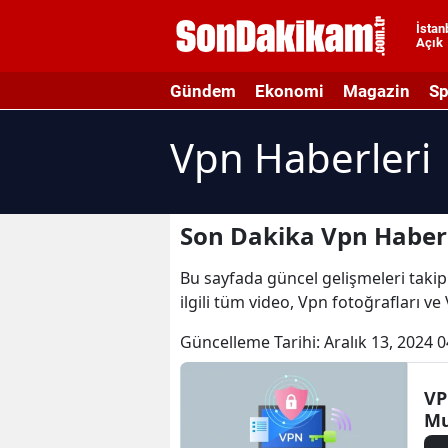
İstan
Açık
A
Gündem
Ekonomi
Magazin
Sp
A
Vpn Haberleri
A
A
A
Son Dakika Vpn Haberl
A
Bu sayfada güncel gelişmeleri takip 
ilgili tüm video, Vpn fotoğrafları ve
A
Güncelleme Tarihi:
Aralık 13, 2024 0
A
A
VP
M
B