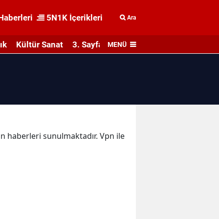
Haberleri
5N1K İçerikleri
Ara
ık
Kültür Sanat
3. Sayfa
MENÜ
pn haberleri sunulmaktadır. Vpn ile