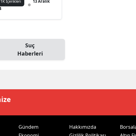
1K İçerikleri
13 Aralık
ilecik
4
ingöl
tlis
olu
Suç
Haberleri
urdur
ursa
anakkale
ankırı
mize
orum
enizli
Gündem
Hakkımızda
Borsal
iyarbakır
Ekonomi
Gizlilik Politikası
Altın Fi