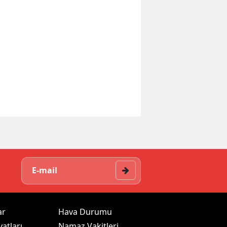
ar
Hava Durumu
yatları
Namaz Vakitleri