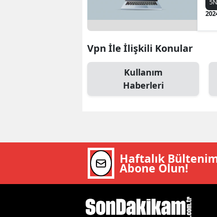
5N
B
202
B
Vpn İle İlişkili Konular
Bi
B
Kullanım
Haberleri
B
B
Ç
Ç
Haftalık Bülteni
Abone Olun!
Ç
D
D