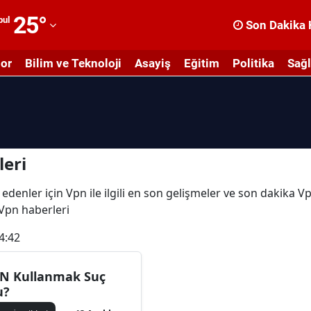
25
°
bul
Son Dakika 
dana
or
Bilim ve Teknoloji
Asayiş
Eğitim
Politika
Sağl
dıyaman
fyonkarahisar
ğrı
masya
eri
nkara
edenler için Vpn ile ilgili en son gelişmeler ve son dakika V
 Vpn haberleri
ntalya
4:42
rtvin
ydın
N Kullanmak Suç
u?
alıkesir