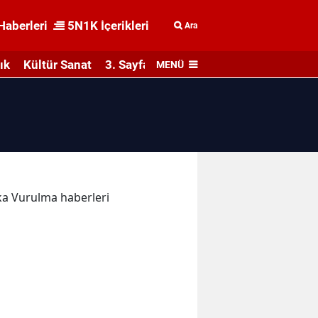
Haberleri
5N1K İçerikleri
Ara
ık
Kültür Sanat
3. Sayfa
MENÜ
ika Vurulma haberleri