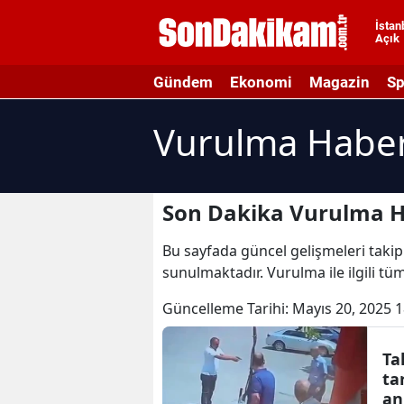
İstan
Açık
A
Gündem
Ekonomi
Magazin
Sp
A
Vurulma Haber
A
A
A
Son Dakika Vurulma H
A
Bu sayfada güncel gelişmeleri takip 
sunulmaktadır. Vurulma ile ilgili t
A
Güncelleme Tarihi:
Mayıs 20, 2025 1
A
A
Ta
ta
B
an