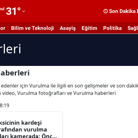
31
°
bul
Son Dakika 
dana
or
Bilim ve Teknoloji
Asayiş
Eğitim
Politika
Sağl
dıyaman
leri
fyonkarahisar
ğrı
masya
aberleri
nkara
edenler için Vurulma ile ilgili en son gelişmeler ve son dak
üm video, Vurulma fotoğrafları ve Vurulma haberleri
ntalya
8:19
rtvin
ydın
ksicinin kardeşi
rafından vurulma
alıkesir
ları kamerada: Önce