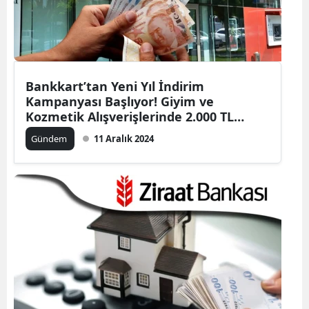
Bankkart’tan Yeni Yıl İndirim
Kampanyası Başlıyor! Giyim ve
Kozmetik Alışverişlerinde 2.000 TL
Bankkart Lira Kazanın
Gündem
11 Aralık 2024