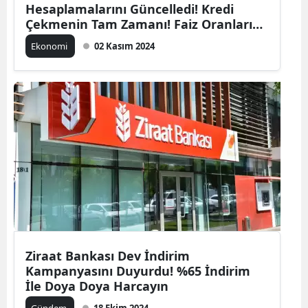
Hesaplamalarını Güncelledi! Kredi
Çekmenin Tam Zamanı! Faiz Oranları
%2'ye Kadar Düştü
Ekonomi
02 Kasım 2024
Ziraat Bankası Dev İndirim
Kampanyasını Duyurdu! %65 İndirim
İle Doya Doya Harcayın