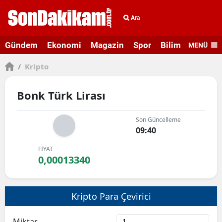
Ara
Gündem
Ekonomi
Magazin
Spor
Bilim ve Teknolo
MENÜ
/
Kripto
Bonk Türk Lirası
Son Güncelleme
09:40
FİYAT
0,00013340
Kripto Para Çevirici
Miktar