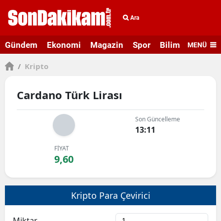
Ara
Gündem
Ekonomi
Magazin
Spor
Bilim ve Teknolo
MENÜ
/
Kripto
Cardano Türk Lirası
Son Güncelleme
13:11
FİYAT
9,60
Kripto Para Çevirici
Miktar