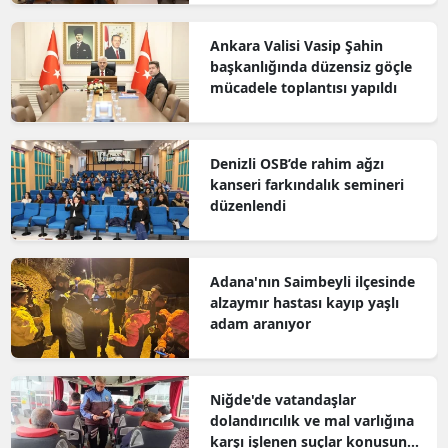
Ankara Valisi Vasip Şahin
başkanlığında düzensiz göçle
mücadele toplantısı yapıldı
Denizli OSB’de rahim ağzı
kanseri farkındalık semineri
düzenlendi
Adana'nın Saimbeyli ilçesinde
alzaymır hastası kayıp yaşlı
adam aranıyor
Niğde'de vatandaşlar
dolandırıcılık ve mal varlığına
karşı işlenen suçlar konusunda