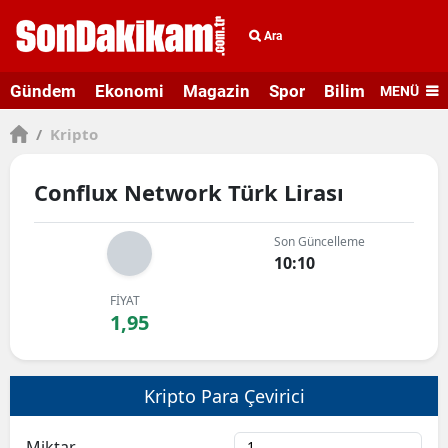
Ara
Gündem
Ekonomi
Magazin
Spor
Bilim ve Teknolo
MENÜ
/
Kripto
Conflux Network Türk Lirası
Son Güncelleme
10:10
FİYAT
1,95
Kripto Para Çevirici
Miktar