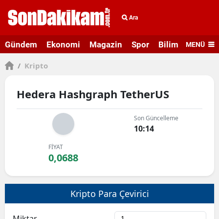
Ara
Gündem
Ekonomi
Magazin
Spor
Bilim ve Teknolo
MENÜ
/
Kripto
Hedera Hashgraph TetherUS
Son Güncelleme
10:14
FİYAT
0,0688
Kripto Para Çevirici
Miktar