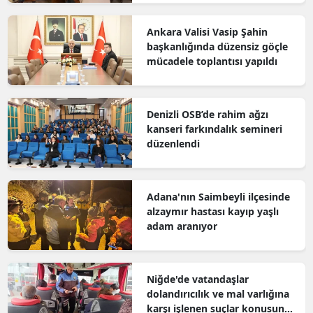
Ankara Valisi Vasip Şahin
başkanlığında düzensiz göçle
mücadele toplantısı yapıldı
Denizli OSB’de rahim ağzı
kanseri farkındalık semineri
düzenlendi
Adana'nın Saimbeyli ilçesinde
alzaymır hastası kayıp yaşlı
adam aranıyor
Niğde'de vatandaşlar
dolandırıcılık ve mal varlığına
karşı işlenen suçlar konusunda