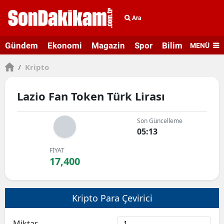
Ara
Gündem
Ekonomi
Magazin
Spor
Bilim ve Teknolo
MENÜ
/
Kripto
Lazio Fan Token Türk Lirası
Son Güncelleme
05:13
FİYAT
17,400
Kripto Para Çevirici
Miktar