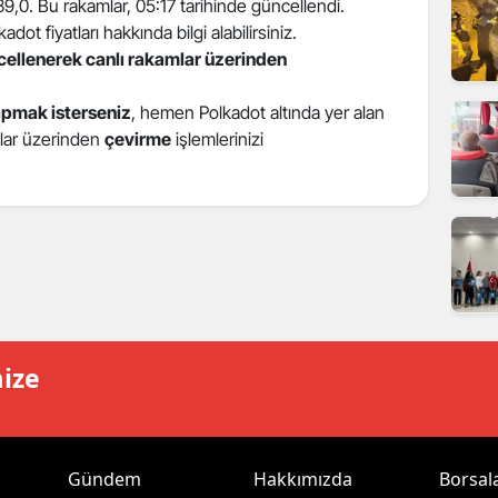
 39,0. Bu rakamlar, 05:17 tarihinde güncellendi.
dirne
dot fiyatları hakkında bilgi alabilirsiniz.
ncellenerek canlı rakamlar üzerinden
lazığ
apmak isterseniz
, hemen Polkadot altında yer alan
rzincan
atlar üzerinden
çevirme
işlemlerinizi
rzurum
skişehir
aziantep
iresun
ümüşhane
mize
akkari
atay
Gündem
Hakkımızda
Borsal
sparta