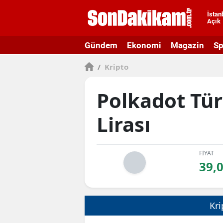
İstan
Açık
A
Gündem
Ekonomi
Magazin
Sp
A
/
Kripto
A
A
Polkadot Tü
A
Lirası
A
A
FİYAT
39,
A
A
Kri
B