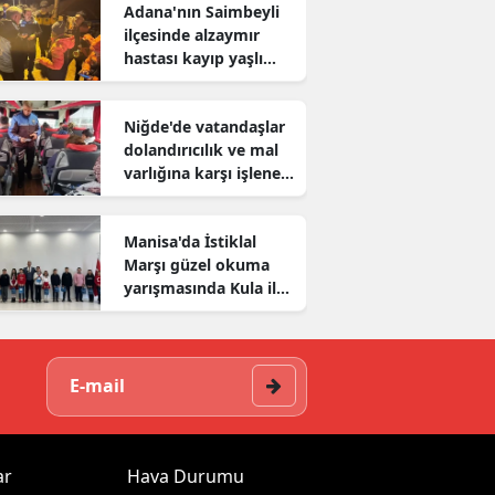
Adana'nın Saimbeyli
ilçesinde alzaymır
hastası kayıp yaşlı
adam aranıyor
Niğde'de vatandaşlar
dolandırıcılık ve mal
varlığına karşı işlenen
suçlar konusunda
bilgilendirildi
Manisa'da İstiklal
Marşı güzel okuma
yarışmasında Kula il
birincisi oldu
ar
Hava Durumu