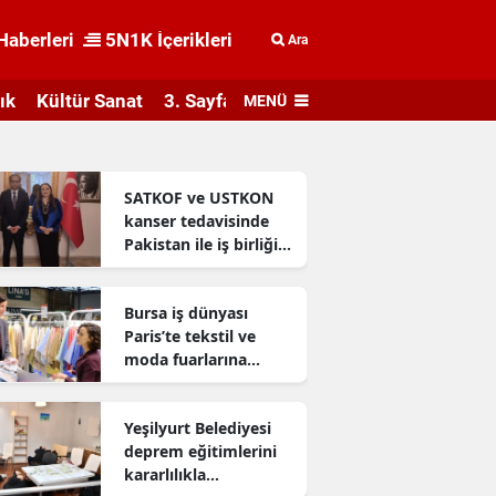
Haberleri
5N1K İçerikleri
Ara
ık
Kültür Sanat
3. Sayfa
MENÜ
SATKOF ve USTKON
kanser tedavisinde
Pakistan ile iş birliği
geliştiriyor
Bursa iş dünyası
Paris’te tekstil ve
moda fuarlarına
katıldı
Yeşilyurt Belediyesi
deprem eğitimlerini
kararlılıkla