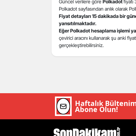
Güncel verilere göre
Polkadot
fiyatı
E
Polkadot sayfasından anlık olarak Polka
Fiyat detayları 15 dakikada bir gü
E
yansıtılmaktadır.
Eğer Polkadot hesaplama işlemi y
E
çevirici aracını kullanarak şu anki fiy
E
gerçekleştirebilirsiniz.
E
G
G
G
Haftalık Bülteni
H
Abone Olun!
H
I