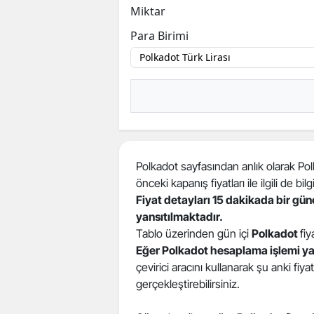
Miktar
B
Para Birimi
B
Bi
B
B
B
Polkadot sayfasından anlık olarak Polka
önceki kapanış fiyatları ile ilgili de bilgi
Ç
Fiyat detayları 15 dakikada bir gü
yansıtılmaktadır.
Ç
Tablo üzerinden gün içi
Polkadot
fiy
Ç
Eğer Polkadot hesaplama işlemi y
çevirici aracını kullanarak şu anki fiy
D
gerçekleştirebilirsiniz.
D