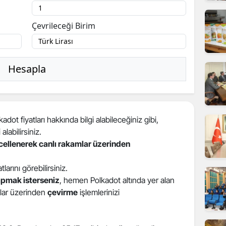
ilecik
Çevrileceği Birim
ingöl
tlis
Hesapla
olu
urdur
ursa
dot fiyatları hakkında bilgi alabileceğiniz gibi,
 alabilirsiniz.
anakkale
ncellenerek canlı rakamlar üzerinden
ankırı
atlarını görebilirsiniz.
orum
apmak isterseniz
, hemen Polkadot altında yer alan
atlar üzerinden
çevirme
işlemlerinizi
enizli
iyarbakır