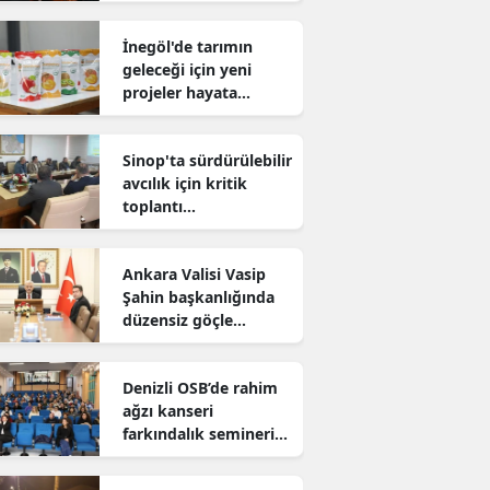
sürdürüyor
İnegöl'de tarımın
geleceği için yeni
projeler hayata
geçiriliyor
Sinop'ta sürdürülebilir
avcılık için kritik
toplantı
gerçekleştirildi
Ankara Valisi Vasip
Şahin başkanlığında
düzensiz göçle
mücadele toplantısı
yapıldı
Denizli OSB’de rahim
ağzı kanseri
farkındalık semineri
düzenlendi