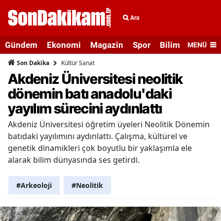
Ara
Gündem
Ekonomi
Magazin
Spor
Bilim ve Teknolo
MENÜ
Kültür Sanat
Son Dakika
Akdeniz Üniversitesi neolitik
dönemin batı anadolu'daki
yayılım sürecini aydınlattı
Akdeniz Üniversitesi öğretim üyeleri Neolitik Dönemin
batıdaki yayılımını aydınlattı. Çalışma, kültürel ve
genetik dinamikleri çok boyutlu bir yaklaşımla ele
alarak bilim dünyasında ses getirdi.
#Arkeoloji
#Neolitik