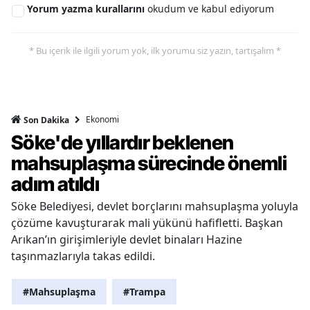
Yorum yazma kurallarını
okudum ve kabul ediyorum
* Bu içerik ile ilgili yorum yok, ilk yorumu siz yazın, tartışalım *
Ekonomi
Son Dakika
Söke'de yıllardır beklenen
mahsuplaşma sürecinde önemli
adım atıldı
Söke Belediyesi, devlet borçlarını mahsuplaşma yoluyla
çözüme kavuşturarak mali yükünü hafifletti. Başkan
Arıkan’ın girişimleriyle devlet binaları Hazine
taşınmazlarıyla takas edildi.
#Mahsuplaşma
#Trampa