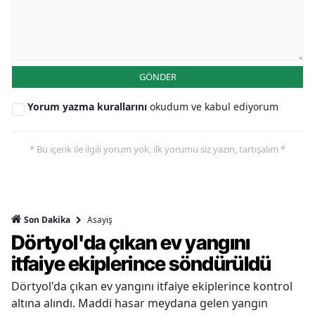
GÖNDER
Yorum yazma kurallarını
okudum ve kabul ediyorum
* Bu içerik ile ilgili yorum yok, ilk yorumu siz yazın, tartışalım *
Asayiş
Son Dakika
Dörtyol'da çıkan ev yangını
itfaiye ekiplerince söndürüldü
Dörtyol'da çıkan ev yangını itfaiye ekiplerince kontrol
altına alındı. Maddi hasar meydana gelen yangın