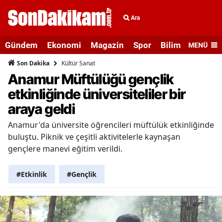
Ara
Gündem
Ekonomi
Magazin
Spor
Bilim ve Teknolo
MENÜ
Kültür Sanat
Son Dakika
Anamur Müftülüğü gençlik
etkinliğinde üniversiteliler bir
araya geldi
Anamur'da üniversite öğrencileri müftülük etkinliğinde
buluştu. Piknik ve çeşitli aktivitelerle kaynaşan
gençlere manevi eğitim verildi.
#Etkinlik
#Gençlik