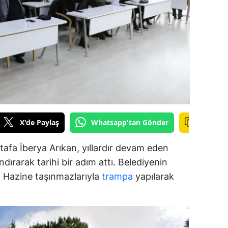
alova
arabük
lis
smaniye
üzce
X'de Paylaş
Whatsapp'tan Gönder
afa İberya Arıkan, yıllardır devam eden
dırarak tarihi bir adım attı. Belediyenin
ar, Hazine taşınmazlarıyla
trampa
yapılarak