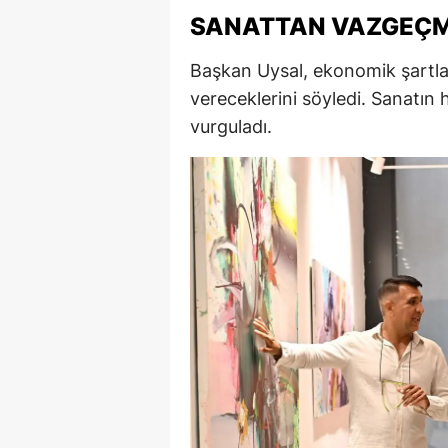
SANATTAN VAZGEÇME
M
İ
Başkan Uysal, ekonomik şartla
vereceklerini söyledi. Sanatın
İ
vurguladı.
K
K
K
Kı
K
K
K
K