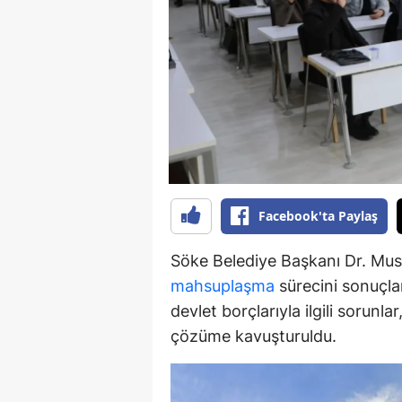
Y
K
Ki
O
D
Facebook'ta Paylaş
Söke Belediye Başkanı Dr. Must
mahsuplaşma
sürecini sonuçlan
devlet borçlarıyla ilgili sorunl
çözüme kavuşturuldu.