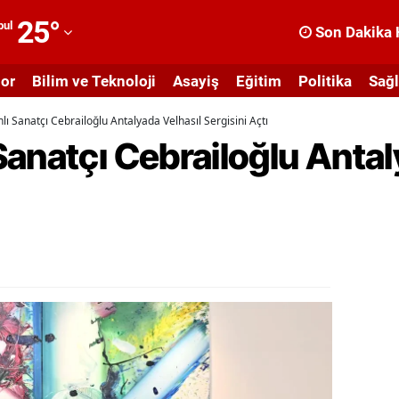
25
°
bul
Son Dakika 
dana
or
Bilim ve Teknoloji
Asayiş
Eğitim
Politika
Sağl
dıyaman
ı Sanatçı Cebrailoğlu Antalyada Velhasıl Sergisini Açtı
fyonkarahisar
anatçı Cebrailoğlu Antal
ğrı
masya
nkara
ntalya
rtvin
ydın
alıkesir