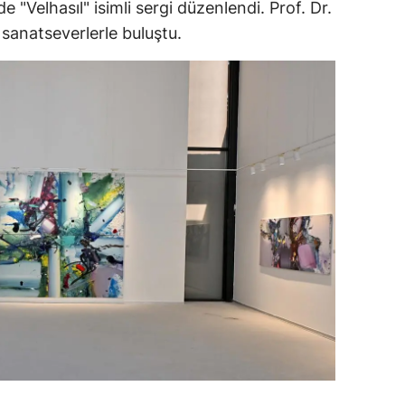
 "Velhasıl" isimli sergi düzenlendi. Prof. Dr.
dirne
 sanatseverlerle buluştu.
lazığ
rzincan
rzurum
skişehir
aziantep
iresun
ümüşhane
akkari
atay
sparta