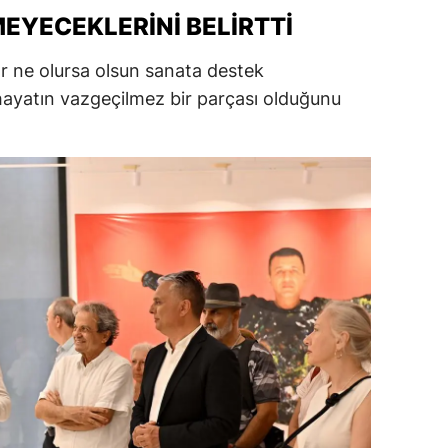
YECEKLERINI BELIRTTI
ersin
stanbul
r ne olursa olsun sanata destek
 hayatın vazgeçilmez bir parçası olduğunu
zmir
ars
astamonu
ayseri
rklareli
ırşehir
ocaeli
onya
ütahya