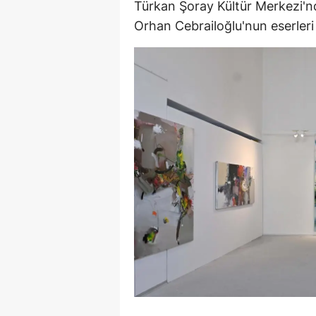
Türkan Şoray Kültür Merkezi'nde
E
Orhan Cebrailoğlu'nun eserleri
E
E
E
E
G
G
G
H
H
I