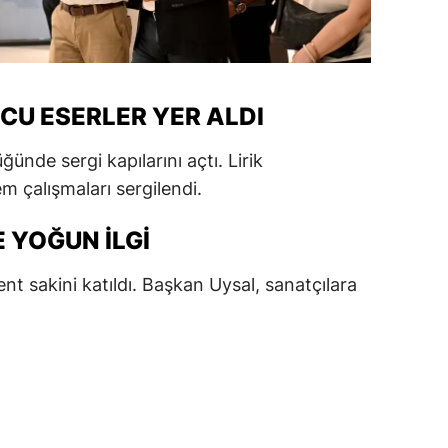
alatya
anisa
CU ESERLER YER ALDI
ahramanmaraş
ardin
ünde sergi kapılarını açtı. Lirik
m çalışmaları sergilendi.
uğla
uş
 YOĞUN İLGI
evşehir
nt sakini katıldı. Başkan Uysal, sanatçılara
iğde
rdu
ize
akarya