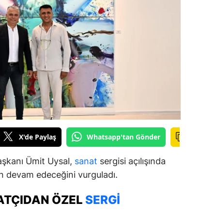
ilecik
ingöl
tlis
olu
urdur
ursa
anakkale
X'de Paylaş
Whatsapp'tan Gönder
ankırı
aşkanı Ümit Uysal,
sanat
sergisi açılışında
orum
in devam edeceğini vurguladı.
enizli
ATÇIDAN ÖZEL
SERGI
iyarbakır