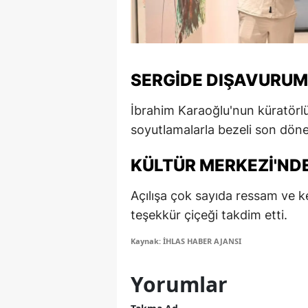
M
M
SERGIDE DIŞAVURUM
K
M
İbrahim Karaoğlu'nun küratörlüğ
soyutlamalarla bezeli son döne
M
M
KÜLTÜR MERKEZI'NDE
N
Açılışa çok sayıda ressam ve ke
teşekkür çiçeği takdim etti.
N
Kaynak: İHLAS HABER AJANSI
O
R
Yorumlar
S