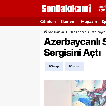
İstan
Açık
A
Gündem
Ekonomi
Magazin
Sp
A
Kültür Sanat
Azerbaycanl
Son Dakika
A
Azerbaycanlı S
A
Sergisini Açtı
A
A
#Sergi
#Sanat
A
A
A
B