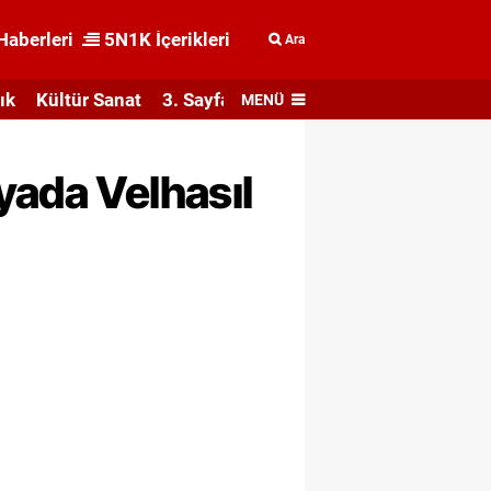
Haberleri
5N1K İçerikleri
Ara
ık
Kültür Sanat
3. Sayfa
MENÜ
yada Velhasıl