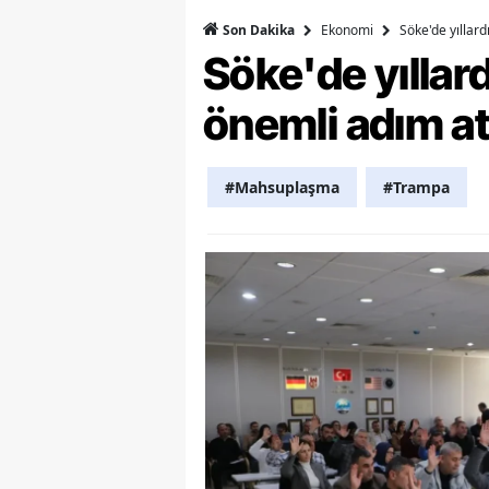
Ekonomi
Söke'de yıllar
Son Dakika
Y
Söke'de yılla
Z
önemli adım at
A
B
#Mahsuplaşma
#Trampa
K
K
B
Ş
B
A
I