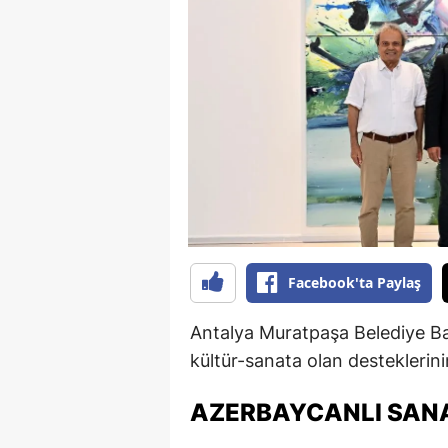
B
B
Bi
B
B
B
Ç
Facebook'ta Paylaş
Ç
Antalya Muratpaşa Belediye B
Ç
kültür-sanata olan desteklerin
D
AZERBAYCANLI SAN
D