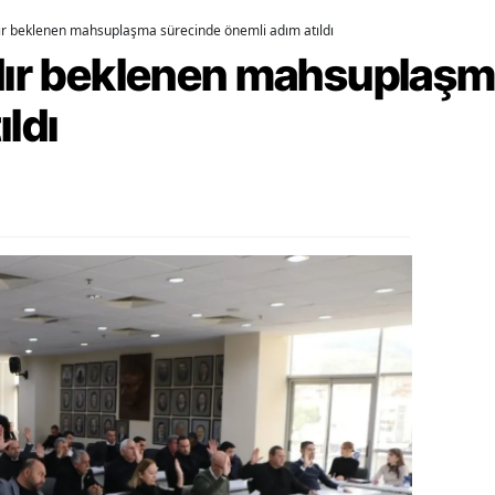
dır beklenen mahsuplaşma sürecinde önemli adım atıldı
ozgat
rdır beklenen mahsuplaş
onguldak
ıldı
ksaray
ayburt
araman
ırıkkale
atman
ırnak
artın
rdahan
ğdır