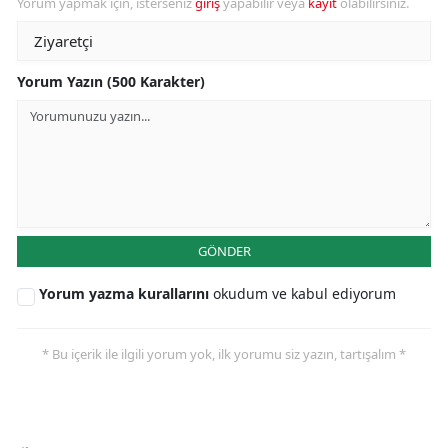
Yorum yapmak için, isterseniz
giriş
yapabilir veya
kayıt
olabilirsiniz.
Yorum Yazın (500 Karakter)
GÖNDER
Yorum yazma kurallarını
okudum ve kabul ediyorum
* Bu içerik ile ilgili yorum yok, ilk yorumu siz yazın, tartışalım *