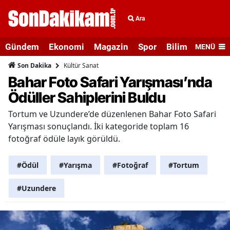
Ara
Gündem
Ekonomi
Magazin
Spor
Bilim ve Teknolo
MENÜ
Kültür Sanat
Son Dakika
Bahar Foto Safari Yarışması’nda
Ödüller Sahiplerini Buldu
Tortum ve Uzundere’de düzenlenen Bahar Foto Safari
Yarışması sonuçlandı. İki kategoride toplam 16
fotoğraf ödüle layık görüldü.
#Ödül
#Yarışma
#Fotoğraf
#Tortum
#Uzundere