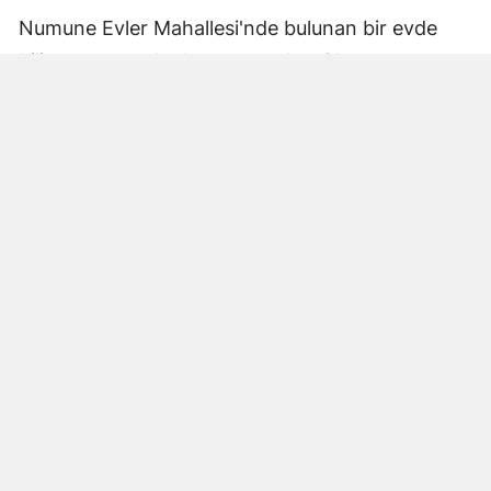
Numune Evler Mahallesi'nde bulunan bir evde
bilinmeyen nedenle yangın çıktı. Olay,
çevredekiler tarafından fark edilerek yetkililere
bildirildi.
Hatay Büyükşehir Belediyesi'ne bağlı itfaiye
ekipleri hızla olay yerine ulaştı. Yangın,