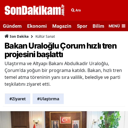
Ara
Gündem
Ekonomi
Magazin
Spor
Bilim ve Teknolo
MENÜ
Kültür Sanat
Son Dakika
Bakan Uraloğlu Çorum hızlı tren
projesini başlattı
Ulaştırma ve Altyapı Bakanı Abdulkadir Uraloğlu,
Çorum'da yoğun bir programa katıldı. Bakan, hızlı tren
temel atma töreninin yanı sıra valilik, belediye ve parti
teşkilatını ziyaret etti.
#Ziyaret
#Ulaştırma