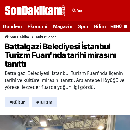
Ara
Gündem
Ekonomi
Magazin
Spor
Bilim ve Teknolo
MENÜ
Kültür Sanat
Son Dakika
Battalgazi Belediyesi İstanbul
Turizm Fuarı'nda tarihî mirasını
tanıttı
Battalgazi Belediyesi, İstanbul Turizm Fuarı'nda ilçenin
tarihî ve kültürel mirasını tanıttı. Arslantepe Höyüğü ve
yöresel lezzetler fuarda yoğun ilgi gördü.
#Kültür
#Turizm