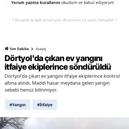
Yorum yazma kurallarını
okudum ve kabul ediyorum
* Bu içerik ile ilgili yorum yok, ilk yorumu siz yazın, tartışalım *
Asayiş
Son Dakika
Dörtyol'da çıkan ev yangını
itfaiye ekiplerince söndürüldü
Dörtyol'da çıkan ev yangını itfaiye ekiplerince kontrol
altına alındı. Maddi hasar meydana gelen yangın
sebebi henüz bilinmiyor.
#Yangın
#İtfaiye