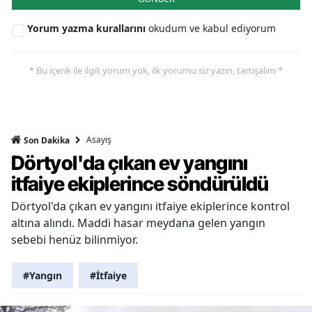
Yorum yazma kurallarını
okudum ve kabul ediyorum
* Bu içerik ile ilgili yorum yok, ilk yorumu siz yazın, tartışalım *
Asayiş
Son Dakika
Dörtyol'da çıkan ev yangını
itfaiye ekiplerince söndürüldü
Dörtyol'da çıkan ev yangını itfaiye ekiplerince kontrol
altına alındı. Maddi hasar meydana gelen yangın
sebebi henüz bilinmiyor.
#Yangın
#İtfaiye