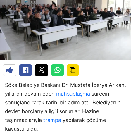
Söke Belediye Başkanı Dr. Mustafa İberya Arıkan,
yıllardır devam eden
mahsuplaşma
sürecini
sonuçlandırarak tarihi bir adım attı. Belediyenin
devlet borçlarıyla ilgili sorunlar, Hazine
taşınmazlarıyla
trampa
yapılarak çözüme
kavuşturuldu.