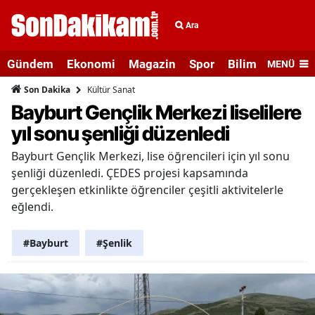
Ara
Gündem
Ekonomi
Magazin
Spor
Bilim ve Teknolo
MENÜ
Kültür Sanat
Son Dakika
Bayburt Gençlik Merkezi liselilere
yıl sonu şenliği düzenledi
Bayburt Gençlik Merkezi, lise öğrencileri için yıl sonu
şenliği düzenledi. ÇEDES projesi kapsamında
gerçekleşen etkinlikte öğrenciler çeşitli aktivitelerle
eğlendi.
#Bayburt
#Şenlik