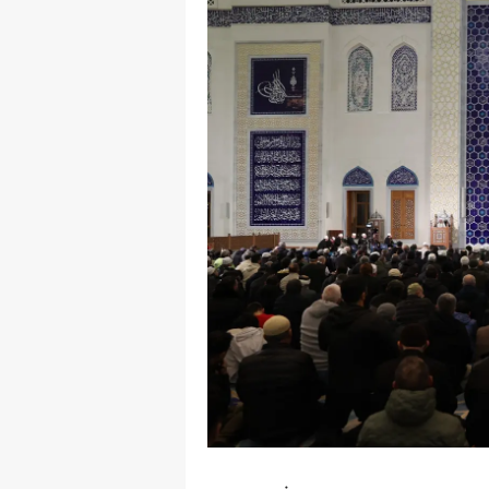
E
E
E
E
E
G
G
G
H
H
I