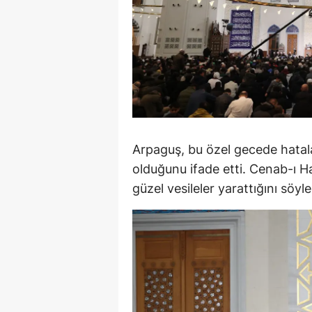
S
Si
S
S
T
Arpaguş, bu özel gecede hatalar
T
olduğunu ifade etti. Cenab-ı Ha
güzel vesileler yarattığını söyle
T
T
Ş
U
V