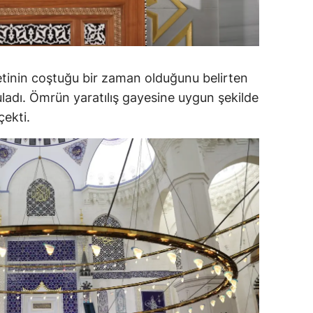
alatya
anisa
etinin coştuğu bir zaman olduğunu belirten
ahramanmaraş
ladı. Ömrün yaratılış gayesine uygun şekilde
ardin
çekti.
uğla
uş
evşehir
iğde
rdu
ize
akarya