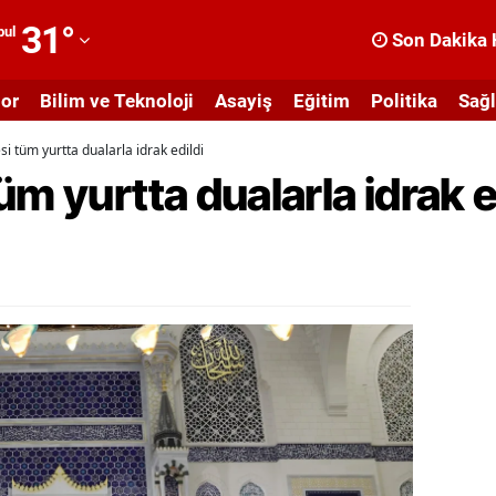
31
°
bul
Son Dakika 
dana
or
Bilim ve Teknoloji
Asayiş
Eğitim
Politika
Sağl
dıyaman
i tüm yurtta dualarla idrak edildi
fyonkarahisar
üm yurtta dualarla idrak e
ğrı
masya
nkara
ntalya
rtvin
ydın
alıkesir