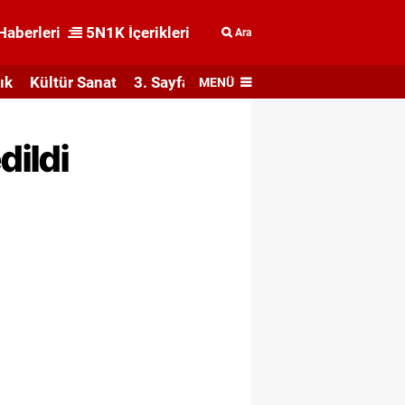
Haberleri
5N1K İçerikleri
Ara
ık
Kültür Sanat
3. Sayfa
MENÜ
dildi