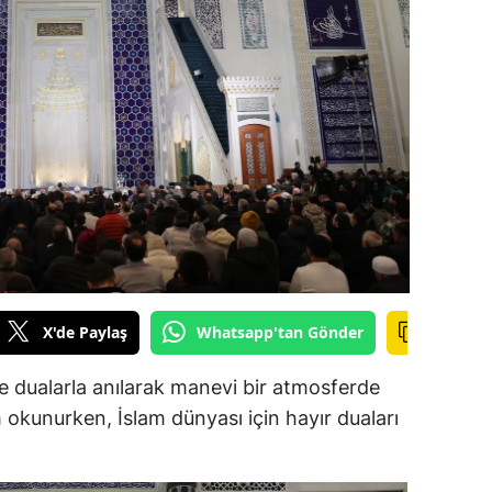
ilecik
ingöl
tlis
olu
urdur
ursa
anakkale
X'de Paylaş
Whatsapp'tan Gönder
ankırı
orum
e dualarla anılarak manevi bir atmosferde
 okunurken, İslam dünyası için hayır duaları
enizli
iyarbakır