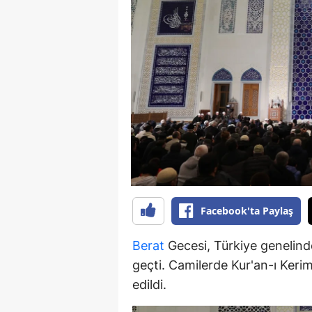
B
B
Bi
B
B
B
Ç
Facebook'ta Paylaş
Ç
Ç
Berat
Gecesi, Türkiye genelind
geçti. Camilerde Kur'an-ı Kerim
D
edildi.
D