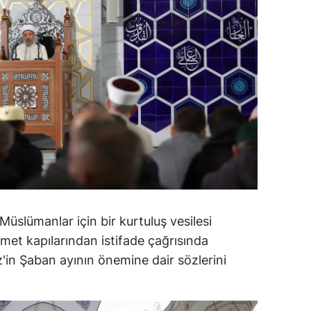
ozgat
onguldak
ksaray
ayburt
araman
ırıkkale
atman
üslümanlar için bir kurtuluş vesilesi
ırnak
met kapılarından istifade çağrısında
artın
in Şaban ayının önemine dair sözlerini
rdahan
ğdır