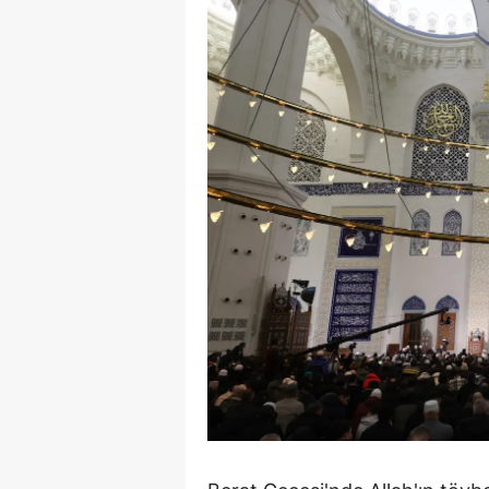
Y
K
Ki
O
D