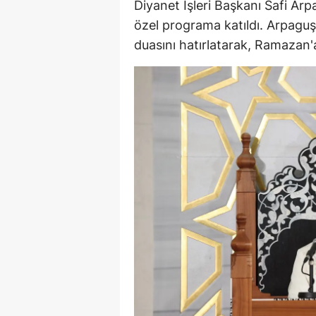
Diyanet İşleri Başkanı Safi Ar
M
özel programa katıldı. Arpag
duasını hatırlatarak, Ramazan'a
İ
İ
K
K
K
Kı
K
K
K
K