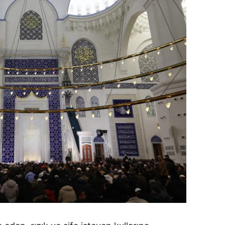
alova
arabük
lis
smaniye
üzce