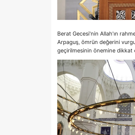
M
M
Berat Gecesi'nin Allah'ın rahm
K
Arpaguş, ömrün değerini vurgu
M
geçirilmesinin önemine dikkat 
M
M
N
N
O
R
S