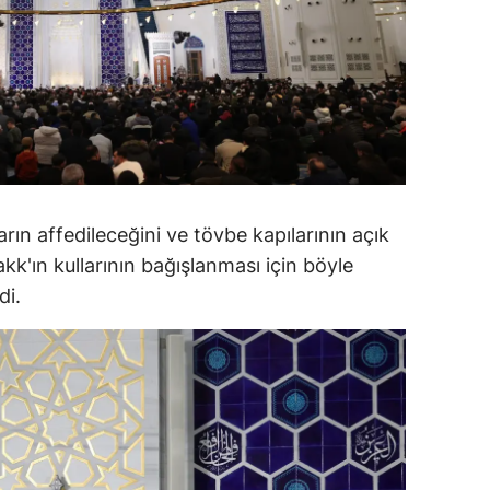
amsun
irt
inop
ivas
ekirdağ
ın affedileceğini ve tövbe kapılarının açık
okat
kk'ın kullarının bağışlanması için böyle
di.
rabzon
unceli
anlıurfa
şak
an