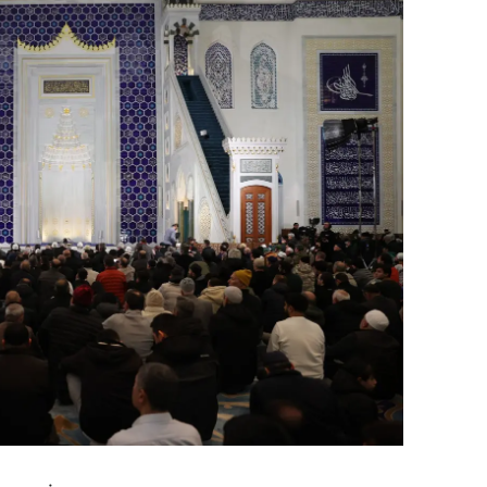
dirne
lazığ
rzincan
rzurum
skişehir
aziantep
iresun
ümüşhane
akkari
atay
sparta