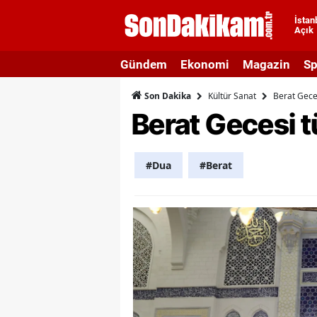
İstan
Açık
A
Gündem
Ekonomi
Magazin
Sp
A
Kültür Sanat
Berat Geces
Son Dakika
A
Berat Gecesi t
A
A
#Dua
#Berat
A
A
A
A
B