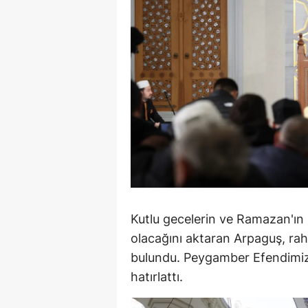
Y
Z
A
B
K
K
B
Kutlu gecelerin ve Ramazan'ın M
Ş
olacağını aktaran Arpaguş, rah
B
bulundu. Peygamber Efendimiz'
hatırlattı.
A
I