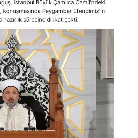
paguş, İstanbul Büyük Çamlıca Camii'ndeki
ersin
uş, konuşmasında Peygamber Efendimiz'in
 hazırlık sürecine dikkat çekti.
stanbul
zmir
ars
astamonu
ayseri
rklareli
ırşehir
ocaeli
onya
ütahya