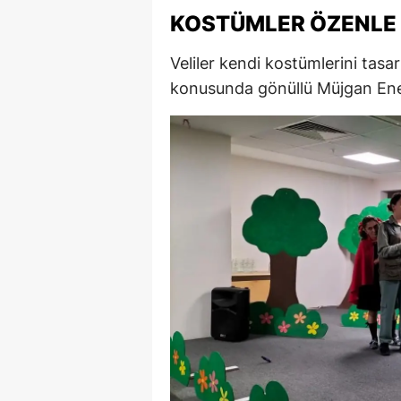
KOSTÜMLER ÖZENLE
M
İ
Veliler kendi kostümlerini tas
konusunda gönüllü Müjgan Ene
İ
K
K
K
Kı
K
K
K
K