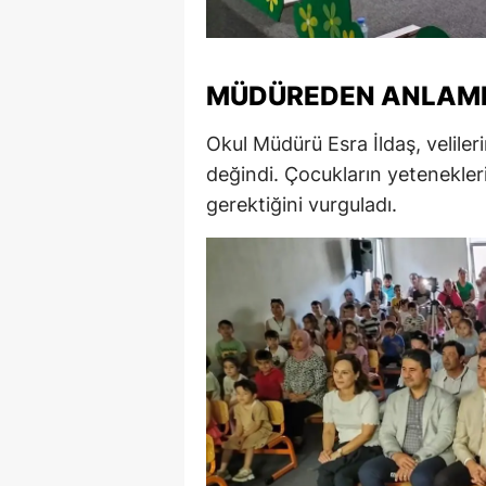
M
M
MÜDÜREDEN ANLAML
K
Okul Müdürü Esra İldaş, velile
M
değindi. Çocukların yetenekleri
gerektiğini vurguladı.
M
M
N
N
O
R
S