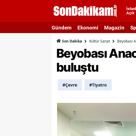
İstan
Açık
A
Gündem
Ekonomi
Magazin
Sp
A
Kültür Sanat
Beyobası A
Son Dakika
A
Beyobası Anao
A
buluştu
A
A
#Çevre
#Tiyatro
A
A
A
B