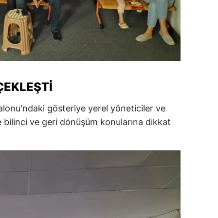
amsun
irt
inop
ivas
ÇEKLEŞTI
ekirdağ
lonu'ndaki gösteriye yerel yöneticiler ve
okat
e bilinci ve geri dönüşüm konularına dikkat
rabzon
unceli
anlıurfa
şak
an