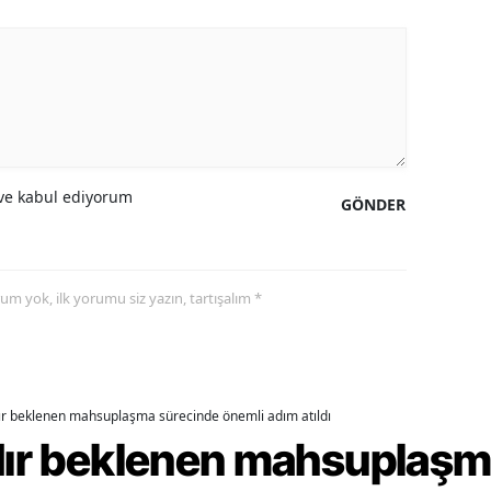
alova
arabük
lis
smaniye
e kabul ediyorum
GÖNDER
üzce
yorum yok, ilk yorumu siz yazın, tartışalım *
dır beklenen mahsuplaşma sürecinde önemli adım atıldı
rdır beklenen mahsuplaş