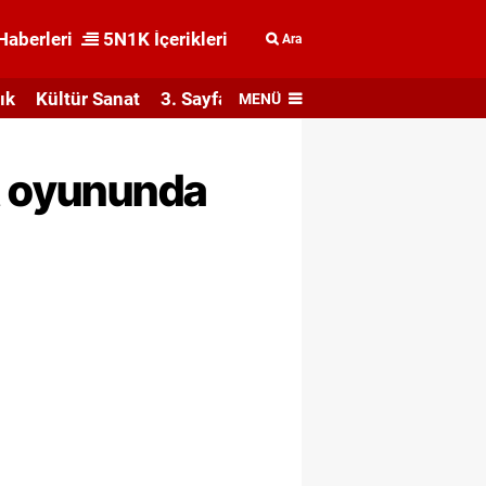
Haberleri
5N1K İçerikleri
Ara
ık
Kültür Sanat
3. Sayfa
MENÜ
rt oyununda