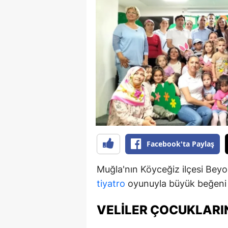
B
B
Bi
B
B
B
Ç
Facebook'ta Paylaş
Ç
Muğla'nın Köyceğiz ilçesi Beyob
Ç
tiyatro
oyunuyla büyük beğeni 
D
VELILER ÇOCUKLARI
D