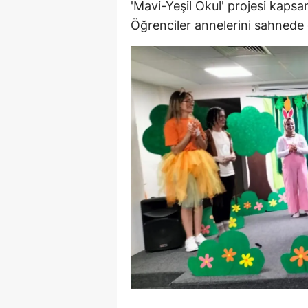
'Mavi-Yeşil Okul' projesi kapsa
E
Öğrenciler annelerini sahnede 
E
E
E
E
G
G
G
H
H
I