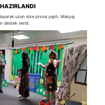
 HAZIRLANDI
ersin
stanbul
arlayarak uzun süre prova yaptı. Makyaj
r destek verdi.
zmir
ars
astamonu
ayseri
rklareli
ırşehir
ocaeli
onya
ütahya