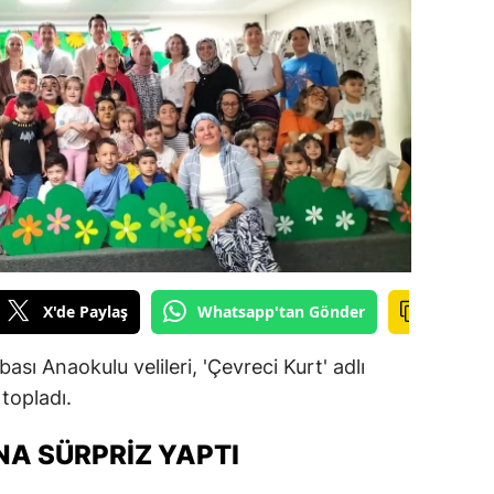
ilecik
ingöl
tlis
olu
urdur
ursa
anakkale
X'de Paylaş
Whatsapp'tan Gönder
ankırı
ası Anaokulu velileri, 'Çevreci Kurt' adlı
orum
topladı.
enizli
NA SÜRPRIZ YAPTI
iyarbakır