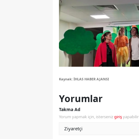
Y
Z
A
B
K
K
Kaynak: İHLAS HABER AJANSI
B
Yorumlar
Ş
Takma Ad
B
Yorum yapmak için, isterseniz
giriş
yapabili
A
I