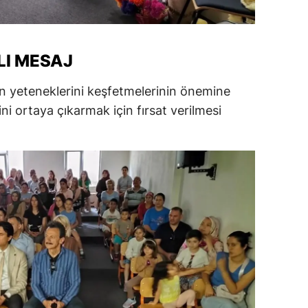
alatya
anisa
I MESAJ
ahramanmaraş
rin yeteneklerini keşfetmelerinin önemine
ardin
ni ortaya çıkarmak için fırsat verilmesi
uğla
uş
evşehir
iğde
rdu
ize
akarya