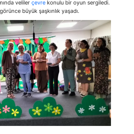
mında veliler
çevre
konulu bir oyun sergiledi.
dirne
görünce büyük şaşkınlık yaşadı.
lazığ
rzincan
rzurum
skişehir
aziantep
iresun
ümüşhane
akkari
atay
sparta