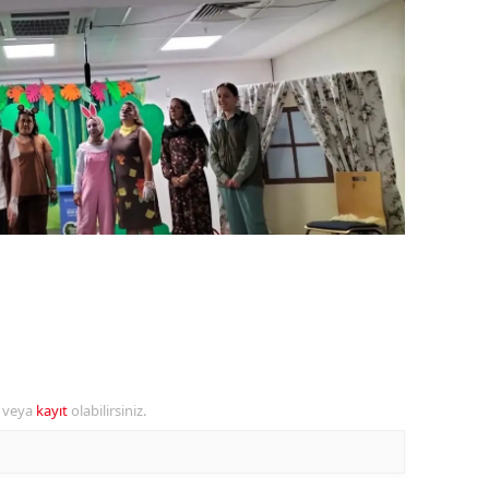
ozgat
onguldak
ksaray
ayburt
araman
ırıkkale
atman
ırnak
artın
r veya
kayıt
olabilirsiniz.
rdahan
ğdır