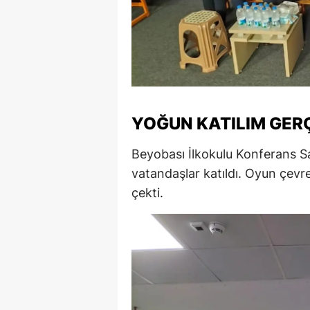
S
Si
S
S
YOĞUN KATILIM GER
T
Beyobası İlkokulu Konferans Sa
T
vatandaşlar katıldı. Oyun çevr
çekti.
T
T
Ş
U
V