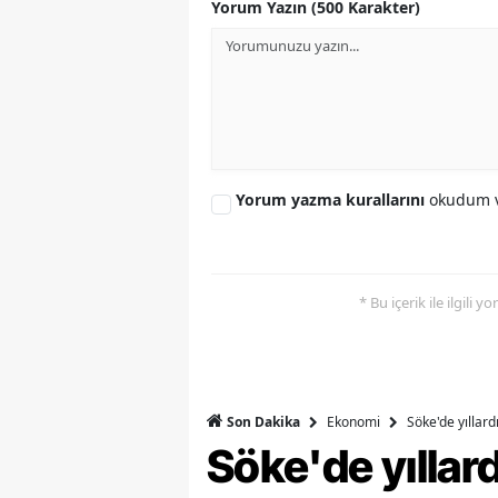
Yorum Yazın (500 Karakter)
Y
K
Ki
O
Yorum yazma kurallarını
okudum v
D
* Bu içerik ile ilgili 
Ekonomi
Söke'de yıllar
Son Dakika
Söke'de yılla