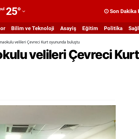
25
°
bul
Son Dakika 
dana
or
Bilim ve Teknoloji
Asayiş
Eğitim
Politika
Sağl
dıyaman
naokulu velileri Çevreci Kurt oyununda buluştu
fyonkarahisar
kulu velileri Çevreci Ku
ğrı
masya
nkara
ntalya
rtvin
ydın
alıkesir