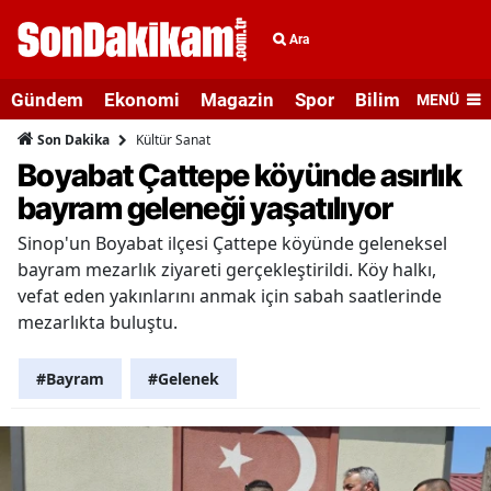
Ara
Gündem
Ekonomi
Magazin
Spor
Bilim ve Teknolo
MENÜ
Kültür Sanat
Son Dakika
Boyabat Çattepe köyünde asırlık
bayram geleneği yaşatılıyor
Sinop'un Boyabat ilçesi Çattepe köyünde geleneksel
bayram mezarlık ziyareti gerçekleştirildi. Köy halkı,
vefat eden yakınlarını anmak için sabah saatlerinde
mezarlıkta buluştu.
#Bayram
#Gelenek