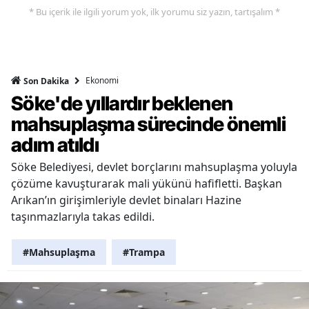
* Bu içerik ile ilgili yorum yok, ilk yorumu siz yazın, tartışalım *
Ekonomi
Son Dakika
Söke'de yıllardır beklenen
mahsuplaşma sürecinde önemli
adım atıldı
Söke Belediyesi, devlet borçlarını mahsuplaşma yoluyla
çözüme kavuşturarak mali yükünü hafifletti. Başkan
Arıkan’ın girişimleriyle devlet binaları Hazine
taşınmazlarıyla takas edildi.
#Mahsuplaşma
#Trampa