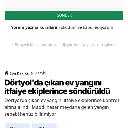
GÖNDER
Yorum yazma kurallarını
okudum ve kabul ediyorum
* Bu içerik ile ilgili yorum yok, ilk yorumu siz yazın, tartışalım *
Asayiş
Son Dakika
Dörtyol'da çıkan ev yangını
itfaiye ekiplerince söndürüldü
Dörtyol'da çıkan ev yangını itfaiye ekiplerince kontrol
altına alındı. Maddi hasar meydana gelen yangın
sebebi henüz bilinmiyor.