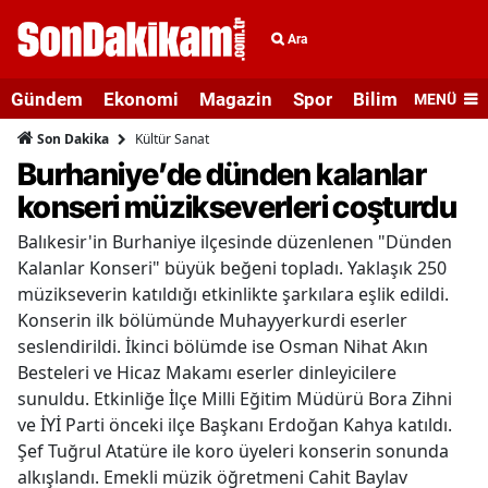
Ara
Gündem
Ekonomi
Magazin
Spor
Bilim ve Teknolo
MENÜ
Kültür Sanat
Son Dakika
Burhaniye’de dünden kalanlar
konseri müzikseverleri coşturdu
Balıkesir'in Burhaniye ilçesinde düzenlenen "Dünden
Kalanlar Konseri" büyük beğeni topladı. Yaklaşık 250
müzikseverin katıldığı etkinlikte şarkılara eşlik edildi.
Konserin ilk bölümünde Muhayyerkurdi eserler
seslendirildi. İkinci bölümde ise Osman Nihat Akın
Besteleri ve Hicaz Makamı eserler dinleyicilere
sunuldu. Etkinliğe İlçe Milli Eğitim Müdürü Bora Zihni
ve İYİ Parti önceki ilçe Başkanı Erdoğan Kahya katıldı.
Şef Tuğrul Atatüre ile koro üyeleri konserin sonunda
alkışlandı. Emekli müzik öğretmeni Cahit Baylav