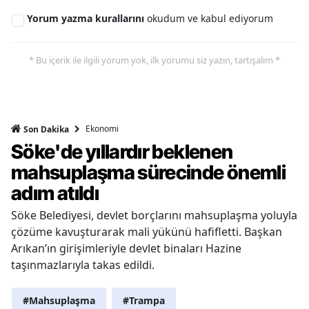
Yorum yazma kurallarını
okudum ve kabul ediyorum
* Bu içerik ile ilgili yorum yok, ilk yorumu siz yazın, tartışalım *
Ekonomi
Son Dakika
Söke'de yıllardır beklenen
mahsuplaşma sürecinde önemli
adım atıldı
Söke Belediyesi, devlet borçlarını mahsuplaşma yoluyla
çözüme kavuşturarak mali yükünü hafifletti. Başkan
Arıkan’ın girişimleriyle devlet binaları Hazine
taşınmazlarıyla takas edildi.
#Mahsuplaşma
#Trampa