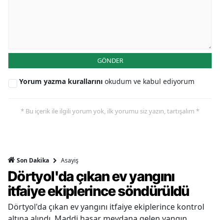
GÖNDER
Yorum yazma kurallarını
okudum ve kabul ediyorum
* Bu içerik ile ilgili yorum yok, ilk yorumu siz yazın, tartışalım *
Asayiş
Son Dakika
Dörtyol'da çıkan ev yangını
itfaiye ekiplerince söndürüldü
Dörtyol'da çıkan ev yangını itfaiye ekiplerince kontrol
altına alındı. Maddi hasar meydana gelen yangın