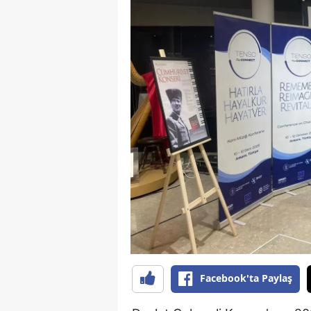
B
B
Bi
B
B
B
Ç
Ç
Ç
D
Facebook'ta Paylaş
D