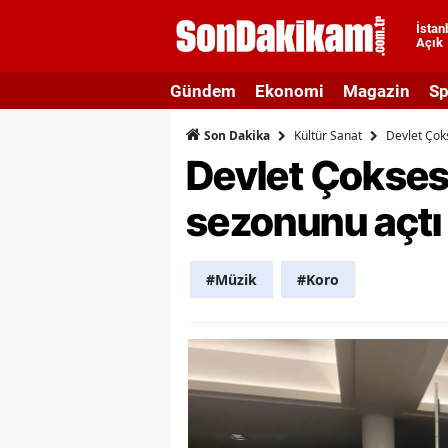
İstan
Açık
A
Gündem
Ekonomi
Magazin
Sp
A
Kültür Sanat
Devlet Çok
Son Dakika
A
Devlet Çokses
A
sezonunu açtı
A
A
#Müzik
#Koro
A
A
A
B