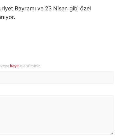
uriyet Bayramı ve 23 Nisan gibi özel
amsun
anıyor.
irt
inop
ivas
ekirdağ
r veya
kayıt
olabilirsiniz.
okat
rabzon
unceli
anlıurfa
şak
an