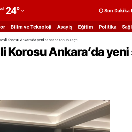
24
°
bul
Son Dakika 
dana
or
Bilim ve Teknoloji
Asayiş
Eğitim
Politika
Sağl
dıyaman
sesli Korosu Ankara’da yeni sanat sezonunu açtı
fyonkarahisar
li Korosu Ankara’da yeni
ğrı
masya
nkara
ntalya
rtvin
ydın
alıkesir