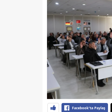
Y
K
Ki
O
D
Facebook'ta Paylaş