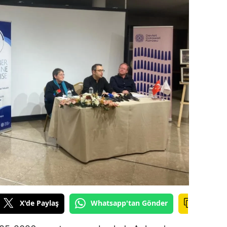
ilecik
ingöl
tlis
olu
urdur
ursa
anakkale
ankırı
orum
enizli
X'de Paylaş
Whatsapp'tan Gönder
iyarbakır