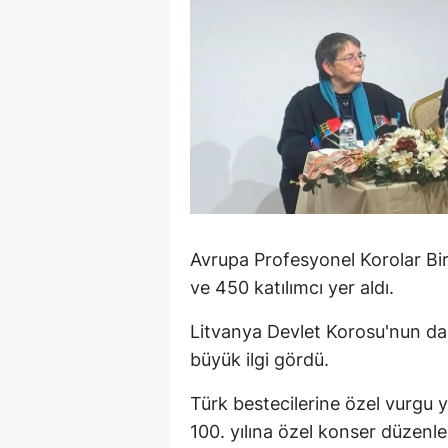
M
M
K
M
M
M
Avrupa Profesyonel Korolar Bi
N
ve 450 katılımcı yer aldı.
N
Litvanya Devlet Korosu'nun da 
büyük ilgi gördü.
O
R
Türk bestecilerine özel vurgu y
100. yılına özel konser düzenle
S