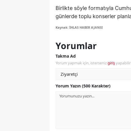
Birlikte söyle formatıyla Cumh
S
günlerde toplu konserler planl
Si
Kaynak: İHLAS HABER AJANSI
S
Yorumlar
S
Takma Ad
T
Yorum yapmak için, isterseniz
giriş
yapabili
T
T
Yorum Yazın (500 Karakter)
T
Ş
U
V