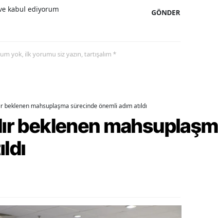
e kabul ediyorum
GÖNDER
ozgat
onguldak
yorum yok, ilk yorumu siz yazın, tartışalım *
ksaray
ayburt
araman
dır beklenen mahsuplaşma sürecinde önemli adım atıldı
ırıkkale
rdır beklenen mahsuplaş
atman
ıldı
ırnak
artın
rdahan
ğdır