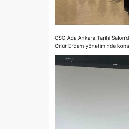
M
İ
İ
CSO Ada Ankara Tarihi Salon’
K
Onur Erdem yönetiminde konser
K
K
Kı
K
K
K
K