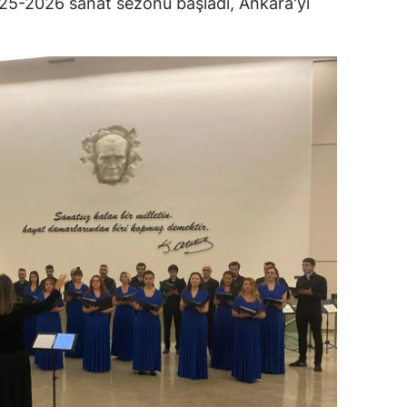
25-2026 sanat sezonu başladı, Ankara'yı
dirne
lazığ
rzincan
rzurum
skişehir
aziantep
iresun
ümüşhane
akkari
atay
sparta