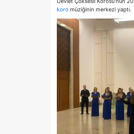
Devlet Çoksesli Korosu'nun 20
E
koro
müziğinin merkezi yaptı.
E
E
E
E
G
G
G
H
H
I