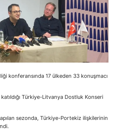
alatya
anisa
ahramanmaraş
ardin
uğla
uş
rliği konferansında 17 ülkeden 33 konuşmacı
evşehir
iğde
katıldığı Türkiye-Litvanya Dostluk Konseri
rdu
ize
apılan sezonda, Türkiye-Portekiz ilişkilerinin
ndi.
akarya