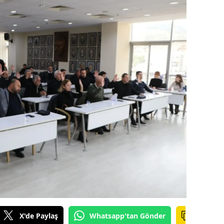
alova
arabük
lis
smaniye
üzce
X'de Paylaş
Whatsapp'tan Gönder