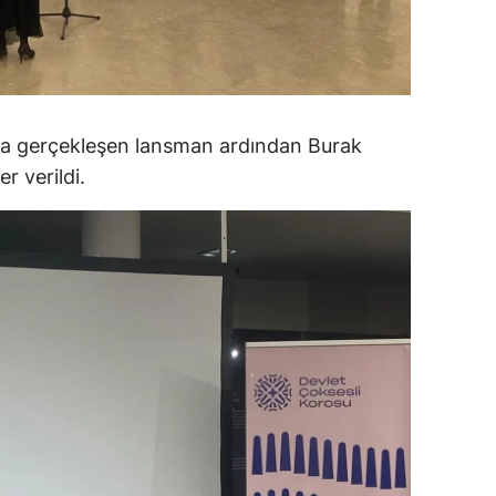
ersin
stanbul
zmir
da gerçekleşen lansman ardından Burak
ars
 verildi.
astamonu
ayseri
rklareli
ırşehir
ocaeli
onya
ütahya