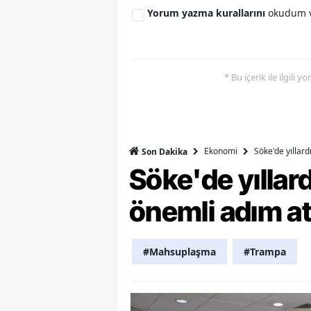
Yorum yazma kurallarını
okudum v
Y
Z
* Bu içerik ile ilgili 
A
B
K
Ekonomi
Söke'de yıllar
Son Dakika
K
Söke'de yılla
B
önemli adım at
Ş
#Mahsuplaşma
#Trampa
B
A
I