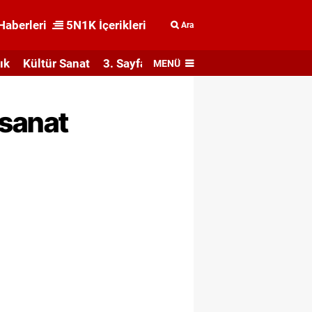
Haberleri
5N1K İçerikleri
Ara
ık
Kültür Sanat
3. Sayfa
MENÜ
 sanat