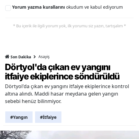
Yorum yazma kurallarını
okudum ve kabul ediyorum
* Bu içerik ile ilgili yorum yok, ilk yorumu siz yazın, tartışalım *
Asayiş
Son Dakika
Dörtyol'da çıkan ev yangını
itfaiye ekiplerince söndürüldü
Dörtyol'da çıkan ev yangını itfaiye ekiplerince kontrol
altına alındı. Maddi hasar meydana gelen yangın
sebebi henüz bilinmiyor.
#Yangın
#İtfaiye