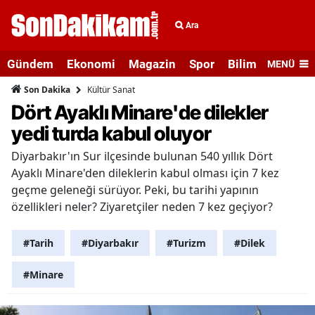
Ara
Gündem
Ekonomi
Magazin
Spor
Bilim ve Teknolo
MENÜ
Kültür Sanat
Son Dakika
Dört Ayaklı Minare'de dilekler
yedi turda kabul oluyor
Diyarbakır'ın Sur ilçesinde bulunan 540 yıllık Dört
Ayaklı Minare'den dileklerin kabul olması için 7 kez
geçme geleneği sürüyor. Peki, bu tarihi yapının
özellikleri neler? Ziyaretçiler neden 7 kez geçiyor?
#Tarih
#Diyarbakır
#Turizm
#Dilek
#Minare