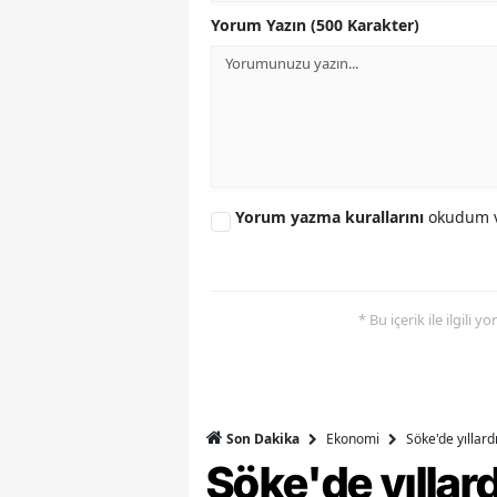
Yorum Yazın (500 Karakter)
Y
Z
A
B
Yorum yazma kurallarını
okudum v
K
K
B
* Bu içerik ile ilgili 
Ş
B
Ekonomi
Söke'de yıllar
Son Dakika
A
Söke'de yılla
I