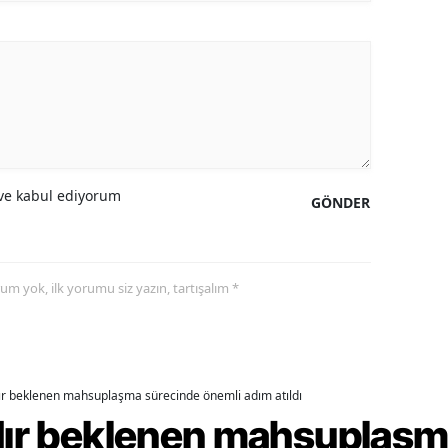
ozgat
onguldak
ksaray
ayburt
e kabul ediyorum
araman
GÖNDER
ırıkkale
atman
yorum yok, ilk yorumu siz yazın, tartışalım *
ırnak
artın
dır beklenen mahsuplaşma sürecinde önemli adım atıldı
rdahan
rdır beklenen mahsuplaş
ğdır