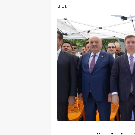
aldı.
E
E
E
E
E
G
G
G
H
H
I