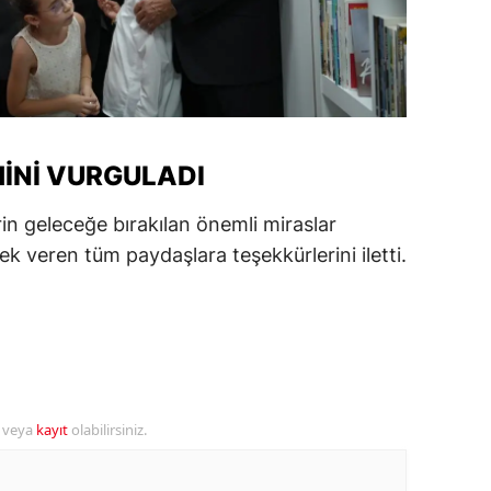
amsun
irt
inop
MINI VURGULADI
ivas
ekirdağ
 geleceğe bırakılan önemli miraslar
k veren tüm paydaşlara teşekkürlerini iletti.
okat
rabzon
unceli
anlıurfa
r veya
kayıt
olabilirsiniz.
şak
an