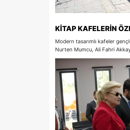
M
M
KITAP KAFELERIN ÖZ
K
Modern tasarımlı kafeler gençle
M
Nurten Mumcu, Ali Fahri Akkaya 
M
M
N
N
O
R
S