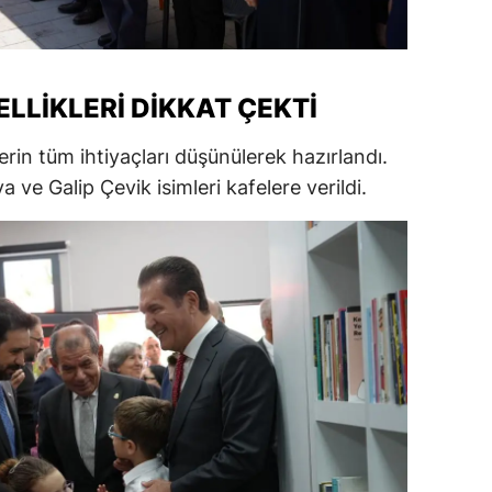
alatya
anisa
ELLIKLERI DIKKAT ÇEKTI
ahramanmaraş
rin tüm ihtiyaçları düşünülerek hazırlandı.
ardin
ve Galip Çevik isimleri kafelere verildi.
uğla
uş
evşehir
iğde
rdu
ize
akarya