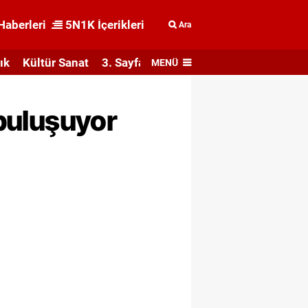
Haberleri
5N1K İçerikleri
Ara
ık
Kültür Sanat
3. Sayfa
MENÜ
 buluşuyor