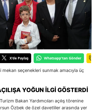
ilecik
ingöl
tlis
olu
urdur
ursa
X'de Paylaş
Whatsapp'tan Gönder
anakkale
eni mekan seçenekleri sunmak amacıyla üç
ankırı
orum
ÇILIŞA YOĞUN İLGI GÖSTERDI
enizli
urizm Bakan Yardımcıları açılış törenine
iyarbakır
ursun Özbek de özel davetliler arasında yer