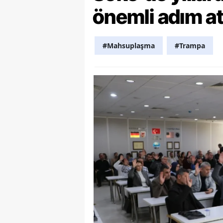
önemli adım at
Y
K
#Mahsuplaşma
#Trampa
Ki
O
D