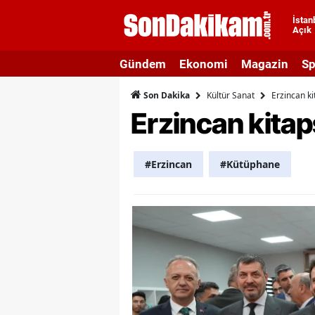
İstan
Açık
A
Gündem
Ekonomi
Magazin
Sp
A
Kültür Sanat
Erzincan ki
Son Dakika
A
Erzincan kitap
A
A
#Erzincan
#Kütüphane
A
A
A
A
B