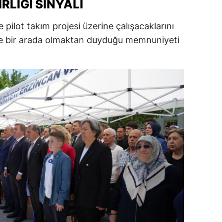
IRLIĞI SINYALI
ersin
pilot takım projesi üzerine çalışacaklarını
stanbul
iyle bir arada olmaktan duyduğu memnuniyeti
zmir
ars
astamonu
ayseri
rklareli
ırşehir
ocaeli
onya
ütahya