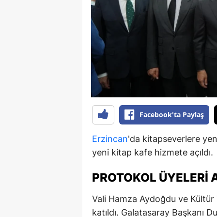
B
B
Bi
B
B
B
Facebook'ta Paylaş
Ç
Erzincan
'da kitapseverlere y
Ç
yeni kitap kafe hizmete açıldı.
Ç
PROTOKOL ÜYELERI A
D
Vali Hamza Aydoğdu ve Kültür T
D
katıldı. Galatasaray Başkanı D