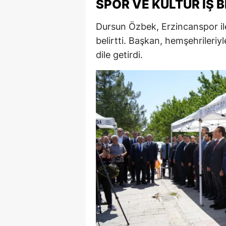
SPOR VE KÜLTÜR İŞ B
M
Dursun Özbek, Erzincanspor ile 
İ
belirtti. Başkan, hemşehriler
dile getirdi.
İ
K
K
K
Kı
K
K
K
K