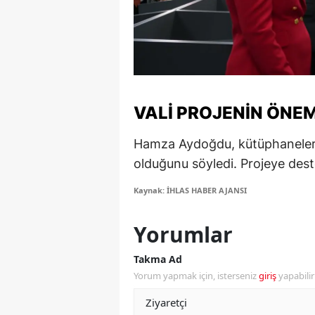
S
Si
S
VALI PROJENIN ÖNE
S
T
Hamza Aydoğdu, kütüphanelerin
olduğunu söyledi. Projeye deste
T
Kaynak: İHLAS HABER AJANSI
T
T
Yorumlar
Ş
Takma Ad
Yorum yapmak için, isterseniz
giriş
yapabili
U
V