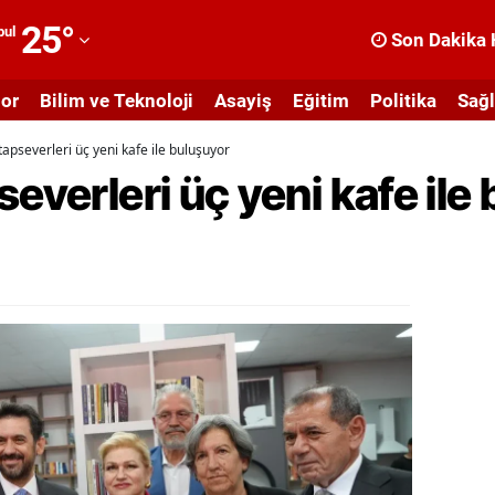
25
°
bul
Son Dakika 
dana
or
Bilim ve Teknoloji
Asayiş
Eğitim
Politika
Sağl
dıyaman
tapseverleri üç yeni kafe ile buluşuyor
fyonkarahisar
severleri üç yeni kafe ile
ğrı
masya
nkara
ntalya
rtvin
ydın
alıkesir