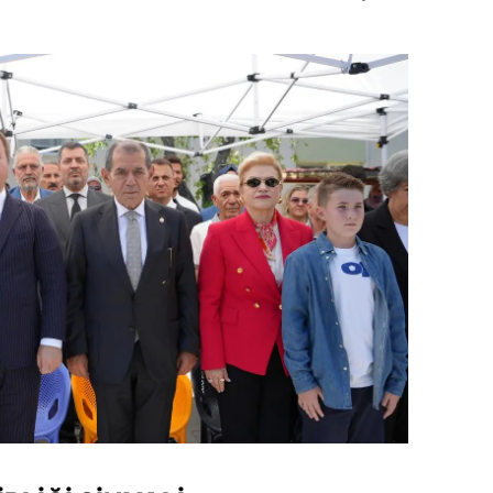
dirne
lazığ
rzincan
rzurum
skişehir
aziantep
iresun
ümüşhane
akkari
atay
sparta