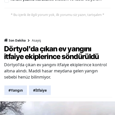
* Bu içerik ile ilgili yorum yok, ilk yorumu siz yazın, tartışalım *
Asayiş
Son Dakika
Dörtyol'da çıkan ev yangını
itfaiye ekiplerince söndürüldü
Dörtyol'da çıkan ev yangını itfaiye ekiplerince kontrol
altına alındı. Maddi hasar meydana gelen yangın
sebebi henüz bilinmiyor.
#Yangın
#İtfaiye