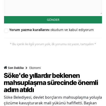
GÖNDER
Yorum yazma kurallarını
okudum ve kabul ediyorum
* Bu içerik ile ilgili yorum yok, ilk yorumu siz yazın, tartışalım *
Ekonomi
Son Dakika
Söke'de yıllardır beklenen
mahsuplaşma sürecinde önemli
adım atıldı
Söke Belediyesi, devlet borçlarını mahsuplaşma yoluyla
çözüme kavuşturarak mali yükünü hafifletti. Başkan