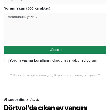
Yorum Yazın (500 Karakter)
GÖNDER
Yorum yazma kurallarını
okudum ve kabul ediyorum
* Bu içerik ile ilgili yorum yok, ilk yorumu siz yazın, tartışalım *
Asayiş
Son Dakika
Dörtyol'da çıkan ev yangını