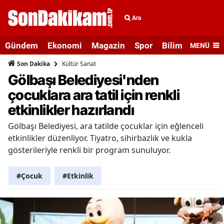
Ara
Gündem
Ekonomi
Magazin
Spor
Bilim ve Teknolo
MENÜ
Kültür Sanat
Son Dakika
Gölbaşı Belediyesi'nden
çocuklara ara tatil için renkli
etkinlikler hazırlandı
Gölbaşı Belediyesi, ara tatilde çocuklar için eğlenceli
etkinlikler düzenliyor. Tiyatro, sihirbazlık ve kukla
gösterileriyle renkli bir program sunuluyor.
#Çocuk
#Etkinlik