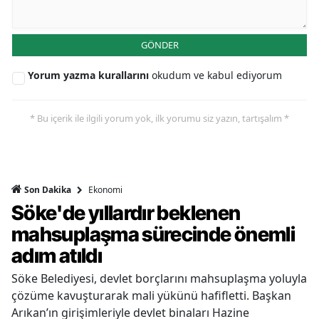
GÖNDER
Yorum yazma kurallarını
okudum ve kabul ediyorum
* Bu içerik ile ilgili yorum yok, ilk yorumu siz yazın, tartışalım *
Ekonomi
Son Dakika
Söke'de yıllardır beklenen
mahsuplaşma sürecinde önemli
adım atıldı
Söke Belediyesi, devlet borçlarını mahsuplaşma yoluyla
çözüme kavuşturarak mali yükünü hafifletti. Başkan
Arıkan’ın girişimleriyle devlet binaları Hazine