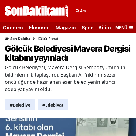
Ara
Gündem
Ekonomi
Magazin
Spor
Bilim ve Teknolo
MENÜ
Kültür Sanat
Son Dakika
Gölcük Belediyesi Mavera Dergisi
kitabını yayınladı
Gölcük Belediyesi, Mavera Dergisi Sempozyumu'nun
bildirilerini kitaplaştırdı. Başkan Ali Yıldırım Sezer
öncülüğünde hazırlanan eser, belediyenin altıncı
edebiyat yayını oldu.
#Belediye
#Edebiyat