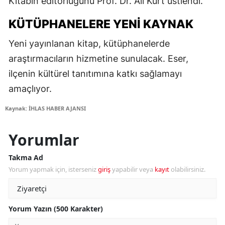
Kitabın editörlüğünü Prof. Dr. Ali Kurt üstlendi.
KÜTÜPHANELERE YENI KAYNAK
Yeni yayınlanan kitap, kütüphanelerde
araştırmacıların hizmetine sunulacak. Eser,
ilçenin kültürel tanıtımına katkı sağlamayı
amaçlıyor.
Kaynak: İHLAS HABER AJANSI
Yorumlar
Takma Ad
Yorum yapmak için, isterseniz
giriş
yapabilir veya
kayıt
olabilirsiniz.
Yorum Yazın (500 Karakter)