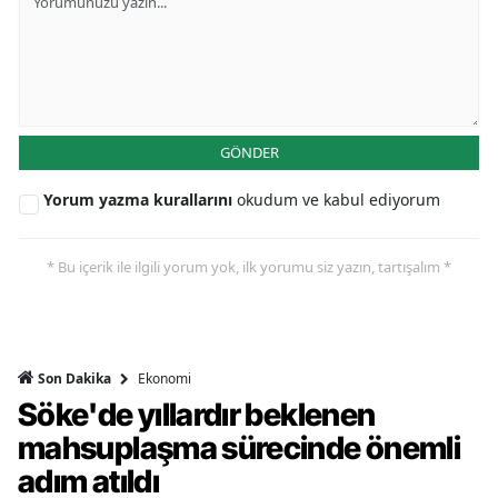
GÖNDER
Yorum yazma kurallarını
okudum ve kabul ediyorum
* Bu içerik ile ilgili yorum yok, ilk yorumu siz yazın, tartışalım *
Ekonomi
Son Dakika
Söke'de yıllardır beklenen
mahsuplaşma sürecinde önemli
adım atıldı